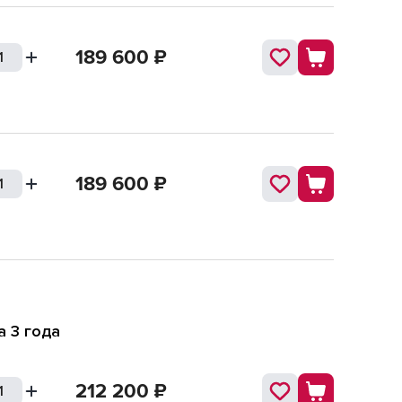
189 600
₽
189 600
₽
а 3 года
212 200
₽