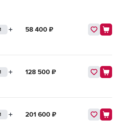
58 400
₽
128 500
₽
201 600
₽