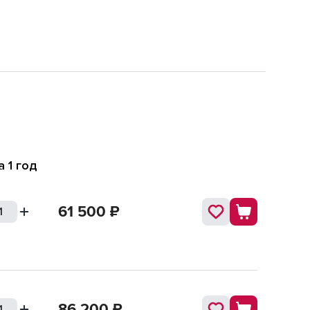
 1 год
61 500
₽
86 200
₽