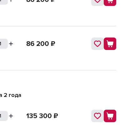
86 200
₽
а 2 года
135 300
₽