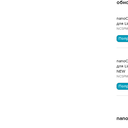
обн
nanoC
для Li
NCSPM
Поп
nanoC
для Li
NEW
NCSPM
Поп
nano