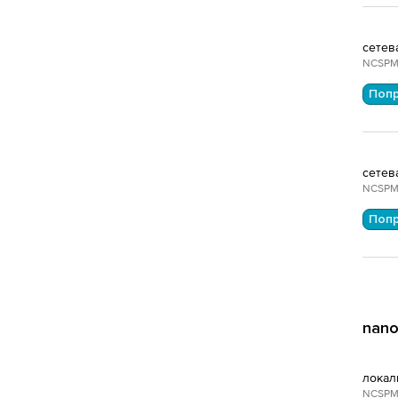
сетев
NCSPM
Поп
сетев
NCSPM
Поп
nano
локал
NCSPM