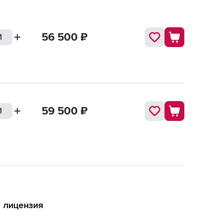
56 500
₽
59 500
₽
я лицензия