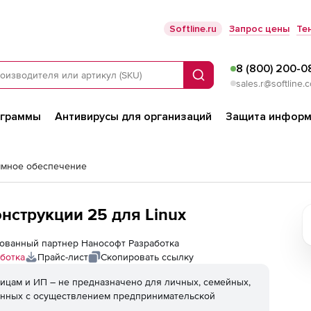
Softline.ru
Запрос цены
Те
8 (800) 200-0
Поиск
sales.r@softline.
ограммы
Антивирусы для организаций
Защита информ
ммное обеспечение
струкции 25 для Linux
изованный партнер Нанософт Разработка
ботка
Прайс-лист
Скопировать ссылку
ицам и ИП – не предназначено для личных, семейных,
анных с осуществлением предпринимательской