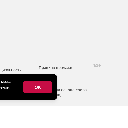
14+
Правила продажи
циальности
e может
OK
ений,
редоставления информации на основе сбора,
рритории Российской Федерации)