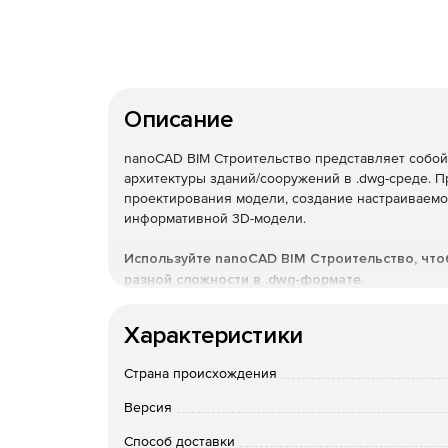
Описание
nanoCAD BIM Строительство представляет собо
архитектуры зданий/сооружений в .dwg-среде. 
проектирования модели, создание настраиваемо
информативной 3D-модели.
Используйте nanoCAD BIM Строительство, что
разной сложности в .dwg-формате.
Основные преимущества
Характеристики
Моделирование вместо чер
Страна происхождения
Версия
Удобные базовые опции, такие как стена, перекр
стержень армирования и многие другие обеспеч
Способ доставки