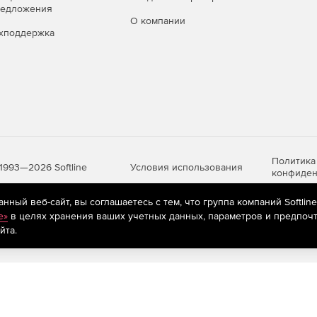
редложения
О компании
хподдержка
Политика
Условия использования
1993—2026 Softline
конфиден
ный веб-сайт, вы соглашаетесь с тем, что группа компаний Softlin
e»
в целях хранения ваших учетных данных, параметров и предпочт
яются
рекомендательные технологии
(информационные технологии п
йта.
предпочтениям пользователей сети «Интернет», находящихся на те