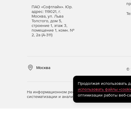
п
ПАО «Софтлайн». Юр.
адрес: 119021, г.
Те
Москва, ул. Льва
Толстого, дом 5,
строение 1, этаж 3,
помещение 1, комн. №
2, 2а (А-311)
Москва
© 
Продолжая использовать дан
использовать файлы «cooki
На информационном ресурсе store.softline.ru примен
оптимизации работы веб-са
систематизации и анализа сведений, относящихся к 