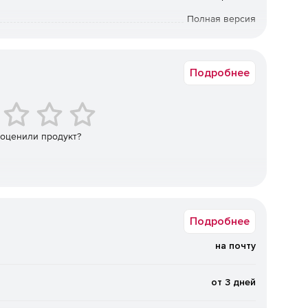
Полная версия
12 мес.
троительных материалов для достижения
Подробнее
т обновление геометрии, вычисление объемов,
т моделирование, а универсальные инструменты дают
 оценили продукт?
ль любой нужной информацией (материал,
ативную документацию и другое). Пользователи могут
ентам или моделям.
Подробнее
на почту
ели – можно настроить конкретный элемент, стиль
 табличном формате, можно настроить оформление в
от 3 дней