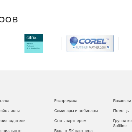
 соединений, пользовательских параметрических узлов.
еров
ии наполнения библиотеки объектами со встроенной
-модели.
 CADLib Модель и Архив и внешние форматы (IFC, 3D
талог
Распродажа
Вакансии
ного дилера Softline Store по доступной цене.
айс-листы
Семинары и вебинары
Помощь
оизводители
Стать партнером
Группа к
Softline
пециальные
Вход в ЛК партнера