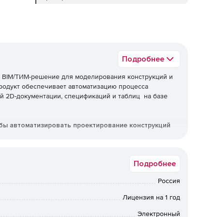
Подробнее
й BIM/ТИМ-решение для моделирования конструкций и
Продукт обеспечивает автоматизацию процесса
й 2D-документации, спецификаций и таблиц на базе
бы автоматизировать проектирование конструкций
Подробнее
чения
Россия
Лицензия на 1 год
ытие, кровля, балка и колонна, металлическая пластина,
ивает создание максимально детальной 3D-модели
Электронный