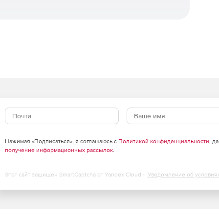
ание и импорт/экспорт данных в .dwg-формате.
ы
четом информационного наполнения.
ии
кже армирование конструкций вручную или в
Нажимая «Подписаться», я соглашаюсь с
Политикой конфиденциальности
, д
получение информационных рассылок
.
и
Этот сайт защищен SmartCaptcha от Yandex Cloud -
Уведомление об условия
н, болтовых и сварных соединений.