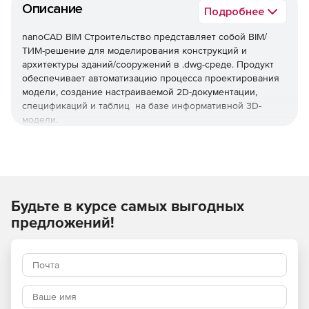
Описание
Подробнее
nanoCAD BIM Строительство представляет собой BIM/
ТИМ-решение для моделирования конструкций и
архитектуры зданий/сооружений в .dwg-среде. Продукт
обеспечивает автоматизацию процесса проектирования
модели, создание настраиваемой 2D-документации,
спецификаций и таблиц на базе информативной 3D-
модели.
Используйте nanoCAD BIM Строительство, чтобы
автоматизировать проектирование конструкций разной
сложности в .dwg-формате.
Будьте в курсе самых выгодных
Основные преимущества
предложений!
Моделирование вместо черчения
Удобные базовые опции, такие как стена, перекрытие,
кровля, балка и колонна, металлическая пластина,
стержень армирования и многие другие обеспечивает
создание максимально детальной 3D-модели конструкции