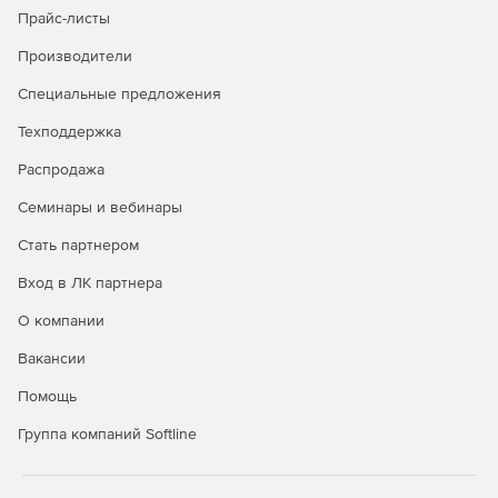
Прайс-листы
Металлические конструкции
Производители
Генерация металлических колонн, балок, пластин,
Специальные предложения
болтовых и сварных соединений.
Техподдержка
Деревянные конструкции
Распродажа
Создание деревянных колонн и балок, болтовых
Семинары и вебинары
соединений, пользовательских параметрических узлов.
Стать партнером
Типовые решения
Вход в ЛК партнера
Встроенная база типовых решений, а также опции
О компании
наполнения библиотеки объектами со встроенной
системой задания атрибутивной информации.
Вакансии
Документирование
Помощь
Группа компаний Softline
Получение 2D-проекции из информационной 3D-модели.
Экспорт