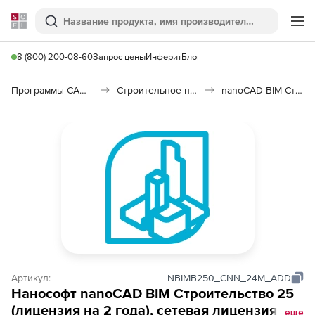
Softline
Поиск
Ме
8 (800) 200-08-60
Запрос цены
Инферит
Блог
Программы САПР и ГИС
Строительное программное обеспечение
nanoCAD BIM Строительство
Артикул:
NBIMB250_CNN_24M_ADD
Нанософт nanoCAD BIM Строительство 25
(лицензия на 2 года), сетевая лицензия,
еще