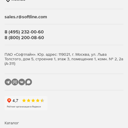
2D-чертежи и схемы формируются на основе модели –
можно настроить конкретный элемент, стиль
отображения. Данные будут визуализированы в
sales.r@softline.com
табличном формате, можно настроить оформление в
соответствие с ГОСТом.
8 (495) 232-00-60
Ключевые функции
8 (800) 200-08-60
Поддержка .dwg-формата
ПАО «Софтлайн». Юр. адрес: 119021, г. Москва, ул. Льва
nanoCAD BIM Строительство ускоряет проектирование и
Толстого, дом 5, строение 1, этаж 3, помещение 1, комн. № 2, 2а
(А-311)
импорт/экспорт данных в .dwg-формате.
Моделирования архитектуры
Генерация конструкций общего назначения с учетом
информационного наполнения.
Железобетонные конструкции
Генерация железобетонных колонн, балок, а также
армирование конструкций вручную или в
Каталог
автоматизированном режиме.