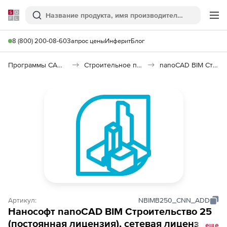
Softline
Поиск
Ме
8 (800) 200-08-60
Запрос цены
Инферит
Блог
Программы САПР и ГИС
Строительное программное обеспечение
nanoCAD BIM Строительство
Артикул:
NBIMB250_CNN_ADD
Нанософт nanoCAD BIM Строительство 25
(постоянная лицензия), сетевая лицензия
еще