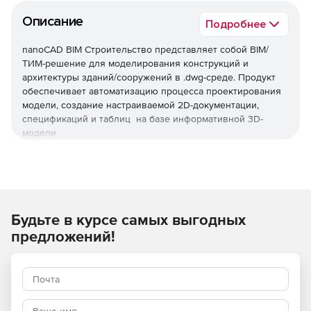
Описание
Подробнее
nanoCAD BIM Строительство представляет собой BIM/
ТИМ-решение для моделирования конструкций и
архитектуры зданий/сооружений в .dwg-среде. Продукт
обеспечивает автоматизацию процесса проектирования
модели, создание настраиваемой 2D-документации,
спецификаций и таблиц на базе информативной 3D-
модели.
Используйте nanoCAD BIM Строительство, чтобы
автоматизировать проектирование конструкций разной
сложности в .dwg-формате.
Будьте в курсе самых выгодных
Основные преимущества
предложений!
Моделирование вместо черчения
Удобные базовые опции, такие как стена, перекрытие,
кровля, балка и колонна, металлическая пластина,
стержень армирования и многие другие обеспечивает