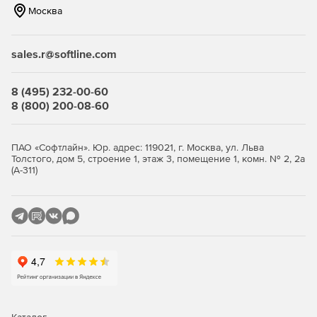
Москва
2D-чертежи и схемы формируются на основе модели –
можно настроить конкретный элемент, стиль
отображения. Данные будут визуализированы в
sales.r@softline.com
табличном формате, можно настроить оформление в
соответствие с ГОСТом.
8 (495) 232-00-60
Ключевые функции
8 (800) 200-08-60
Поддержка .dwg-формата
ПАО «Софтлайн». Юр. адрес: 119021, г. Москва, ул. Льва
nanoCAD BIM Строительство ускоряет проектирование и
Толстого, дом 5, строение 1, этаж 3, помещение 1, комн. № 2, 2а
(А-311)
импорт/экспорт данных в .dwg-формате.
Моделирования архитектуры
Генерация конструкций общего назначения с учетом
информационного наполнения.
Железобетонные конструкции
Генерация железобетонных колонн, балок, а также
армирование конструкций вручную или в