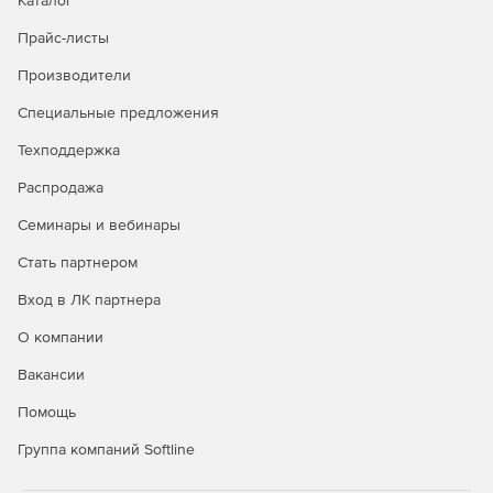
Каталог
автоматизированном режиме.
Прайс-листы
Металлические конструкции
Производители
Генерация металлических колонн, балок, пластин,
Специальные предложения
болтовых и сварных соединений.
Техподдержка
Деревянные конструкции
Распродажа
Создание деревянных колонн и балок, болтовых
Семинары и вебинары
соединений, пользовательских параметрических узлов.
Стать партнером
Типовые решения
Вход в ЛК партнера
Встроенная база типовых решений, а также опции
О компании
наполнения библиотеки объектами со встроенной
системой задания атрибутивной информации.
Вакансии
Документирование
Помощь
Группа компаний Softline
Получение 2D-проекции из информационной 3D-модели.