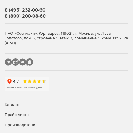
соответствие с ГОСТом.
8 (495) 232-00-60
Ключевые функции
8 (800) 200-08-60
Поддержка .dwg-формата
ПАО «Софтлайн». Юр. адрес: 119021, г. Москва, ул. Льва
nanoCAD BIM Строительство ускоряет проектирование и
Толстого, дом 5, строение 1, этаж 3, помещение 1, комн. № 2, 2а
(А-311)
импорт/экспорт данных в .dwg-формате.
Моделирования архитектуры
Генерация конструкций общего назначения с учетом
информационного наполнения.
Железобетонные конструкции
Генерация железобетонных колонн, балок, а также
армирование конструкций вручную или в
Каталог
автоматизированном режиме.
Прайс-листы
Металлические конструкции
Производители
Генерация металлических колонн, балок, пластин,