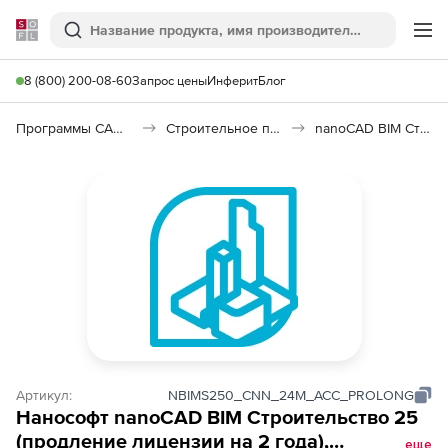
Softline
Поиск
Ме
8 (800) 200-08-60
Запрос цены
Инферит
Блог
Программы САПР и ГИС
Строительное программное обеспечение
nanoCAD BIM Строительство
Артикул:
NBIMS250_CNN_24M_ACC_PROLONG
Нанософт nanoCAD BIM Строительство 25
(продление лицензии на 2 года),
еще