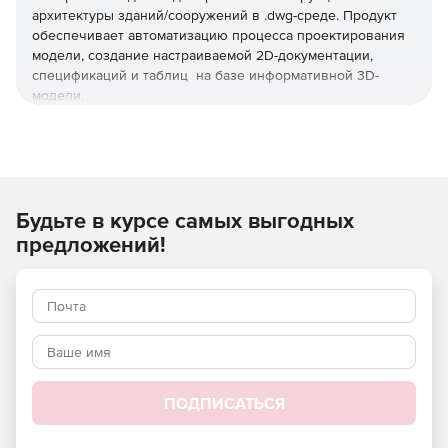
архитектуры зданий/сооружений в .dwg-среде. Продукт
обеспечивает автоматизацию процесса проектирования
модели, создание настраиваемой 2D-документации,
спецификаций и таблиц на базе информативной 3D-
модели.
Используйте nanoCAD BIM Строительство, чтобы
автоматизировать проектирование конструкций разной
сложности в .dwg-формате.
Будьте в курсе самых выгодных
Основные преимущества
предложений!
Моделирование вместо черчения
Удобные базовые опции, такие как стена, перекрытие,
кровля, балка и колонна, металлическая пластина,
стержень армирования и многие другие обеспечивает
создание максимально детальной 3D-модели конструкции
и архитектуры здания.
ПОДПИСАТЬСЯ
Универсальность