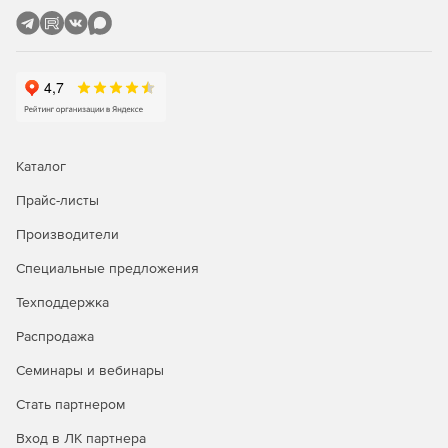
Флагманское решение для современного инженера-
проектировщика. Эта конфигурация включает все
дополнительные модули, расширяющие функционал
Платформы профессиональными инструментами для
решения различных отраслевых задач. Кроме того,
Платформа nanoCAD в конфигурации Pro поддерживает
корпоративный режим работы, который позволяет
Каталог
настраивать и контролировать рабочие места
пользователей на предприятии с учетом внутренних
Прайс-листы
стандартов и регламентов оформления документации.
Производители
Модули платформы nanoCAD 26:
Специальные предложения
Растр.
Профессиональные инструменты для
Техподдержка
коррекции растровых изображений и их
Распродажа
последующей векторизации внутри САПР-среды.
Семинары и вебинары
Организация.
Организованная система
Стать партнером
управления, передачи и контроля настроек САПР
согласно стандартам предприятия (СТП) для крупных
Вход в ЛК партнера