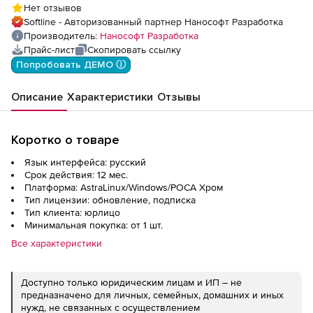
Нет отзывов
Standart Mech) под Linux, update
Softline - Авторизованный партнер Нанософт Разработка
subscription на 1 год
Производитель:
Нанософт Разработка
Прайс-лист
Скопировать ссылку
Попробовать ДЕМО ⓘ
Описание
Характеристики
Отзывы
Коротко о товаре
Язык интерфейса: русский
Срок действия: 12 мес.
Платформа: AstraLinux/Windows/РОСА Хром
Тип лицензии: обновление, подписка
Тип клиента: юрлицо
Минимальная покупка: от 1 шт.
Все характеристики
Доступно только юридическим лицам и ИП – не
предназначено для личных, семейных, домашних и иных
нужд, не связанных с осуществлением