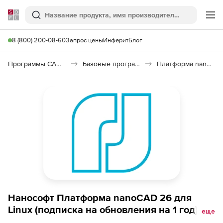
Softline
Поиск
Ме
8 (800) 200-08-60
Запрос цены
Инферит
Блог
Программы САПР и ГИС
Базовые программы
Платформа nanoCAD 26
Нанософт Платформа nanoCAD 26 для
Linux (подписка на обновления на 1 год),
еще
Платформа nanoCAD 24 (конфигурация