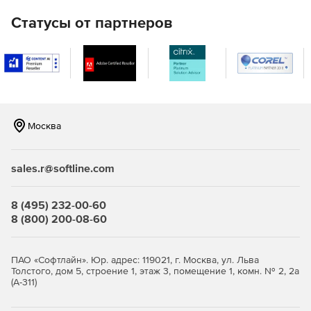
данными, а также российскими и зарубежными
Статусы от партнеров
навигационными сервисами (OpenStreetMap, Google
Maps, Yandex Maps, OSM Topo, Mapbox) позволит
внедрить в чертеж различные типы карт:
спутниковые, гибридные, рельефные,
топографические, а также 3Д-модель рельефа
местности.
Пользователям предоставлена возможность работать
Москва
с внешними ссылками посредством отдельной
функциональной панели, которая всегда под рукой.
sales.r@softline.com
Команда позволяет создавать ведомости (таблицы
соответствия названия и номера листа в комплекте
документации) как для всего комплекта, так и для
8 (495) 232-00-60
отдельных групп листов. Ведомость основного
8 (800) 200-08-60
комплекта чертежей делается в два шага.
Платформа nanoCAD Pro
ПАО «Софтлайн». Юр. адрес: 119021, г. Москва, ул. Льва
Толстого, дом 5, строение 1, этаж 3, помещение 1, комн. № 2, 2а
(А-311)
Максимальная конфигурация Платформы nanoCAD для
крупных и корпоративных заказчиков.