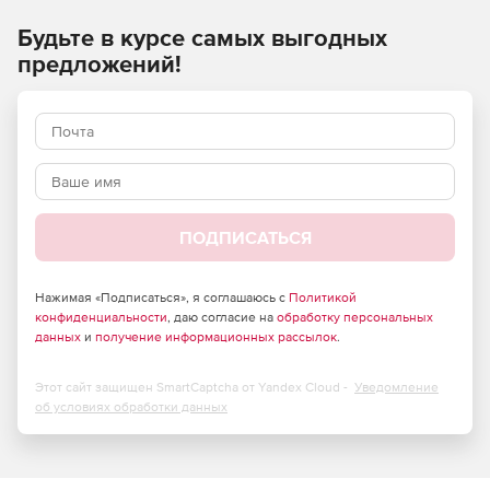
Основные преимущества
Будьте в курсе самых выгодных
nanoCAD:
предложений!
Удобное расположение команд, простая логика
работы и совместимость с популярными САПР-
форматами (.dwg, .dxf, .dwt и др.).
Поддерживается создание многовидовых блоков и
редактирование блоков с параметрами. Уникальные
возможности редактора позволяют упростить
применение пользовательских библиотек объектов и
ПОДПИСАТЬСЯ
сократить время проектирования.
Нажимая «Подписаться», я соглашаюсь с
Политикой
Дополнительная опция «Ассоциативность» позволяет
конфиденциальности
, даю согласие на
обработку персональных
при построении массивов полностью контролировать
данных
и
получение информационных рассылок
.
процесс создания множества одинаковых элементов
и их расположение на чертеже.
Этот сайт защищен SmartCaptcha от Yandex Cloud -
Уведомление
об условиях обработки данных
Пользователю несложно выделить нужные объекты
даже в самых труднодоступных местах.
Взаимодействие с открытыми картографическими