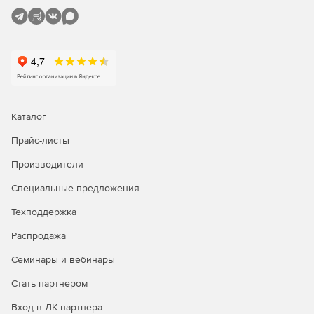
Флагманское решение для современного инженера-
проектировщика. Эта конфигурация включает все
дополнительные модули, расширяющие функционал
Платформы профессиональными инструментами для
решения различных отраслевых задач. Кроме того,
Платформа nanoCAD в конфигурации Pro поддерживает
корпоративный режим работы, который позволяет
Каталог
настраивать и контролировать рабочие места
пользователей на предприятии с учетом внутренних
Прайс-листы
стандартов и регламентов оформления документации.
Производители
Модули платформы nanoCAD 26:
Специальные предложения
Растр.
Профессиональные инструменты для
Техподдержка
коррекции растровых изображений и их
Распродажа
последующей векторизации внутри САПР-среды.
Семинары и вебинары
Организация.
Организованная система
Стать партнером
управления, передачи и контроля настроек САПР
согласно стандартам предприятия (СТП) для крупных
Вход в ЛК партнера