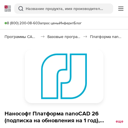
Softline
Поиск
Ме
8 (800) 200-08-60
Запрос цены
Инферит
Блог
Программы САПР и ГИС
Базовые программы
Платформа nanoCAD 26
Нанософт Платформа nanoCAD 26
(подписка на обновления на 1 год),
еще
Платформа nanoCAD 25 (доп. модуль