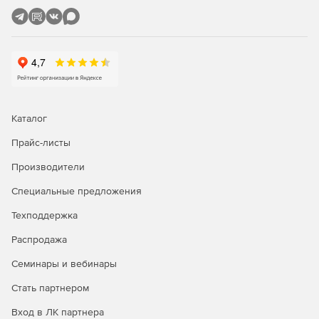
Флагманское решение для современного инженера-
проектировщика. Эта конфигурация включает все
дополнительные модули, расширяющие функционал
Платформы профессиональными инструментами для
решения различных отраслевых задач. Кроме того,
Платформа nanoCAD в конфигурации Pro поддерживает
корпоративный режим работы, который позволяет
Каталог
настраивать и контролировать рабочие места
пользователей на предприятии с учетом внутренних
Прайс-листы
стандартов и регламентов оформления документации.
Производители
Модули платформы nanoCAD 26:
Специальные предложения
Растр.
Профессиональные инструменты для
Техподдержка
коррекции растровых изображений и их
Распродажа
последующей векторизации внутри САПР-среды.
Семинары и вебинары
Организация.
Организованная система
Стать партнером
управления, передачи и контроля настроек САПР
согласно стандартам предприятия (СТП) для крупных
Вход в ЛК партнера