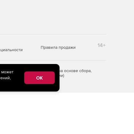
14+
Правила продажи
циальности
редоставления информации на основе сбора,
e может
рритории Российской Федерации)
OK
ений,