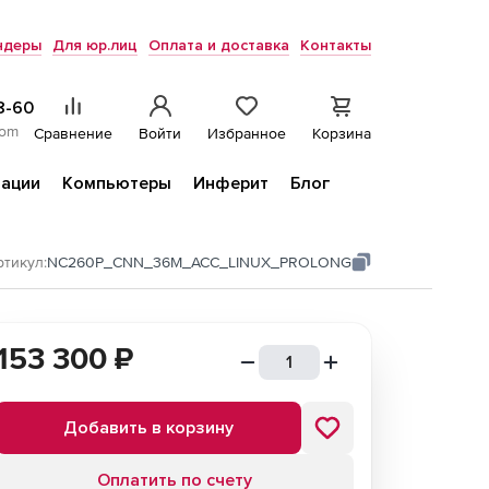
ндеры
Для юр.лиц
Оплата и доставка
Контакты
8-60
com
Сравнение
Войти
Избранное
Корзина
ации
Компьютеры
Инферит
Блог
ртикул:
NC260P_CNN_36M_ACC_LINUX_PROLONG
153 300
₽
Добавить в корзину
Оплатить по счету