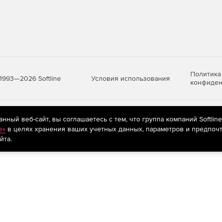
Политика
Условия использования
1993—2026 Softline
конфиден
ет-магазине по доступной цене.
яются
рекомендательные технологии
(информационные технологии п
ный веб-сайт, вы соглашаетесь с тем, что группа компаний Softlin
предпочтениям пользователей сети «Интернет», находящихся на те
e»
в целях хранения ваших учетных данных, параметров и предпочт
йта.