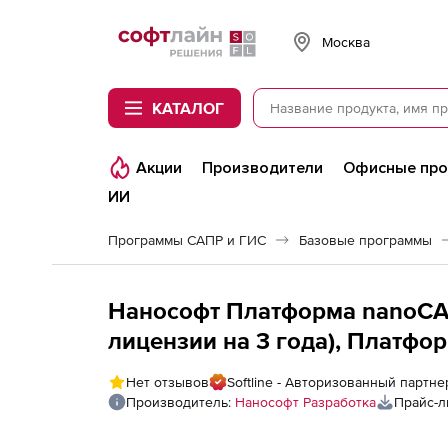
Softline
Москва
КАТАЛОГ
Акции
Производители
Офисные пр
ИИ
Программы САПР и ГИС
Базовые программы
Нанософт Платформа nanoCAD
лицензии на 3 года), Платфо
модуль), сетевая лицензия (се
Нет отзывов
Softline - Авторизованный партн
года
Производитель:
Нанософт Разработка
Прайс-л