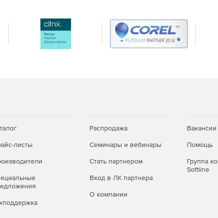
остроителя, предназначенные для проектирования
конструкторской документации в соответствии с ЕСКД.
ления чертежей в строительной отрасли согласно
ции и библиотека готовых объектов сокращают время
талог
Распродажа
Вакансии
айс-листы
Семинары и вебинары
Помощь
оизводители
Стать партнером
Группа к
Softline
пециальные
Вход в ЛК партнера
редложения
О компании
хподдержка