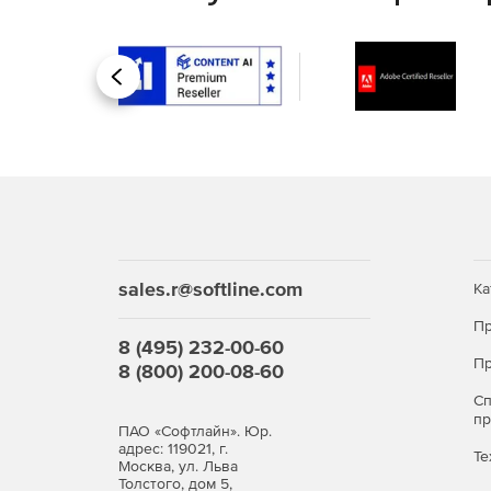
промышленного назначения.
Механика.
Инструменты инженера-машин
Назад
изделий различной сложности и оформления 
СПДС.
Эффективные инструменты оформ
российским стандартам. Утилиты автоматиза
оформления документации.
sales.r@softline.com
Ка
Пр
8 (495) 232-00-60
Пр
8 (800) 200-08-60
С
п
ПАО «Софтлайн». Юр.
адрес: 119021, г.
Те
Москва, ул. Льва
Толстого, дом 5,