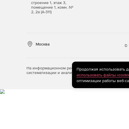
строение 1, этаж 3,
помещение 1, комн. №
2, 2а (А-311)
Москва
© 
Купите платформу nanoCAD 26 в нашем интерн
На информационном ресурсе store.softline.ru примен
Продолжая использовать дан
систематизации и анализа сведений, относящихся к 
использовать файлы «cooki
оптимизации работы веб-са