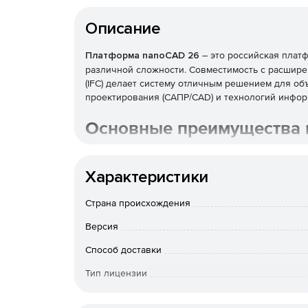
Описание
Платформа nanoCAD 26
– это российская плат
различной сложности. Совместимость с расшире
(IFC) делает систему отличным решением для о
проектирования (САПР/CAD) и технологий инфор
Основные преимущества 
Удобное расположение команд, простая логи
Характеристики
форматами (.dwg, .dxf, .dwt и др.).
Страна происхождения
Поддерживается создание многовидовых бло
Уникальные возможности редактора позволя
Версия
объектов и сократить время проектирования
Способ доставки
Дополнительная опция «Ассоциативность» п
Тип лицензии
контролировать процесс создания множеств
чертеже.
Модель лицензирования