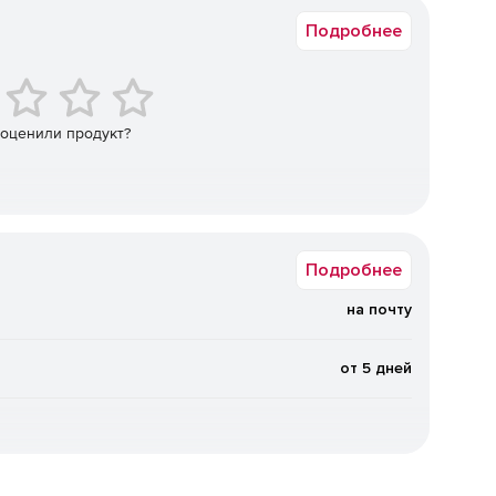
ъекты даже в самых труднодоступных местах.
Подробнее
кими данными, а также российскими и зарубежными
oogle Maps, Yandex Maps, OSM Topo, Mapbox) позволит
утниковые, гибридные, рельефные, топографические, а
 оценили продукт?
работать с внешними ссылками посредством отдельной
рукой.
лицы соответствия названия и номера листа в
Подробнее
екта, так и для отдельных групп листов. Ведомость
а шага.
на почту
от 5 дней
 для крупных и корпоративных заказчиков.
ра-проектировщика. Эта конфигурация включает все
онал Платформы профессиональными инструментами
е того, Платформа nanoCAD в конфигурации Pro