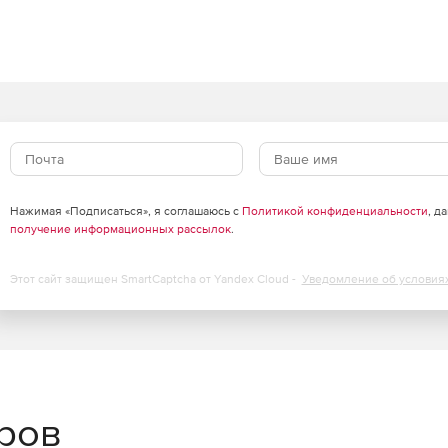
орый позволяет настраивать и контролировать
учетом внутренних стандартов и регламентов
AD 26:
ля коррекции растровых изображений и их
еды.
Нажимая «Подписаться», я соглашаюсь с
Политикой конфиденциальности
, д
получение информационных рассылок
.
правления, передачи и контроля настроек САПР
 крупных организаций. Позволяет синхронизировать и
ить время выпуска документации.
Этот сайт защищен SmartCaptcha от Yandex Cloud -
Уведомление об условия
рного моделирования. Поддерживаются различные
вание, работа с листовыми телами.
зволяющие на основе данных инженерных изысканий
еров
асть применения – любые объекты гражданского и