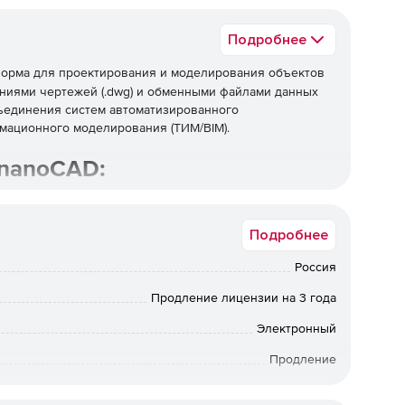
Подробнее
форма для проектирования и моделирования объектов
ниями чертежей (.dwg) и обменными файлами данных
бъединения систем автоматизированного
мационного моделирования (ТИМ/BIM).
nanoCAD:
ка работы и совместимость с популярными САПР-
Подробнее
ков и редактирование блоков с параметрами.
Россия
ют упростить применение пользовательских библиотек
Продление лицензии на 3 года
.
Электронный
озволяет при построении массивов полностью
Продление
а одинаковых элементов и их расположение на
Сетевая