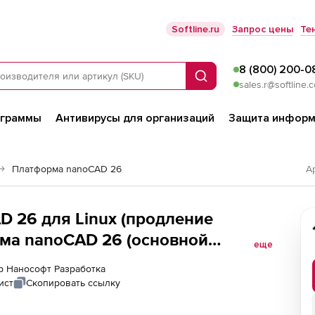
Softline.ru
Запрос цены
Те
8 (800) 200-0
Поиск
sales.r@softline.
ограммы
Антивирусы для организаций
Защита информ
Платформа nanoCAD 26
А
 26 для Linux (продление
рма nanoCAD 26 (основной
еще
рверная часть) для Linux на 3
ер Нанософт Разработка
ист
Скопировать ссылку