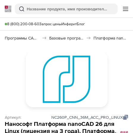
Softline
Поиск
Ме
8 (800) 200-08-60
Запрос цены
Инферит
Блог
Программы САПР и ГИС
Базовые программы
Платформа nanoCAD 26
Артикул:
NC260P_CNN_36M_ACC_PRO_LINUX
Нанософт Платформа nanoCAD 26 для
Linux (лицензия на 3 года), Платформа
еще