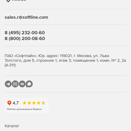
Команда позволяет создавать ведомости (таблицы
соответствия названия и номера листа в комплекте
sales.r@softline.com
документации) как для всего комплекта, так и для
отдельных групп листов. Ведомость основного
комплекта чертежей делается в два шага.
8 (495) 232-00-60
8 (800) 200-08-60
Платформа nanoCAD Pro
ПАО «Софтлайн». Юр. адрес: 119021, г. Москва, ул. Льва
Максимальная конфигурация Платформы nanoCAD для
Толстого, дом 5, строение 1, этаж 3, помещение 1, комн. № 2, 2а
крупных и корпоративных заказчиков.
(А-311)
Флагманское решение для современного инженера-
проектировщика. Эта конфигурация включает все
дополнительные модули, расширяющие функционал
Платформы профессиональными инструментами для
решения различных отраслевых задач. Кроме того,
Платформа nanoCAD в конфигурации Pro поддерживает
корпоративный режим работы, который позволяет
настраивать и контролировать рабочие места
пользователей на предприятии с учетом внутренних
Каталог
стандартов и регламентов оформления документации.