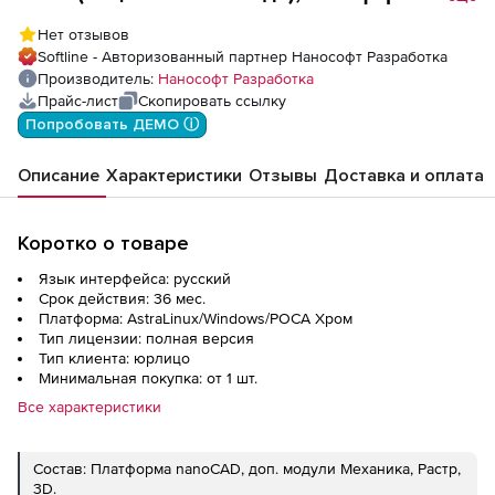
nanoCAD 26 для Linux (конфигурация Pro)
Нет отзывов
сетевая лицензия, серверная часть
Softline - Авторизованный партнер Нанософт Разработка
Производитель:
Нанософт Разработка
Прайс-лист
Скопировать ссылку
Попробовать ДЕМО ⓘ
Описание
Характеристики
Отзывы
Доставка и оплата
Коротко о товаре
Язык интерфейса: русский
Срок действия: 36 мес.
Платформа: AstraLinux/Windows/РОСА Хром
Тип лицензии: полная версия
Тип клиента: юрлицо
Минимальная покупка: от 1 шт.
Все характеристики
Состав: Платформа nanoCAD, доп. модули Механика, Растр,
3D.