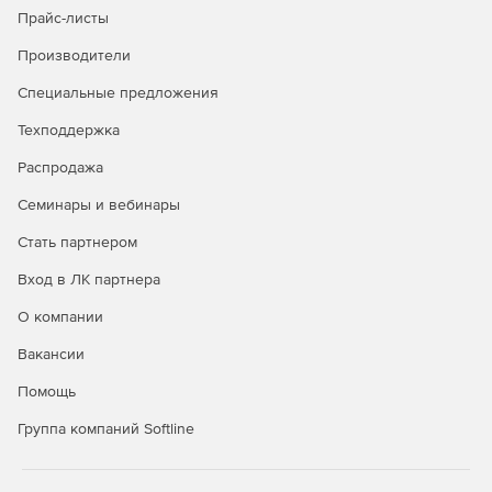
Прайс-листы
Модули платформы nanoCAD 26:
Производители
Растр.
Профессиональные инструменты для
Специальные предложения
коррекции растровых изображений и их
Техподдержка
последующей векторизации внутри САПР-среды.
Распродажа
Организация.
Организованная система
Семинары и вебинары
управления, передачи и контроля настроек САПР
согласно стандартам предприятия (СТП) для крупных
Стать партнером
организаций. Позволяет синхронизировать и
настроить работу инженеров в САПР, сократить время
Вход в ЛК партнера
выпуска документации.
О компании
Вакансии
3Д.
Универсальные инструменты трехмерного
моделирования. Поддерживаются различные
Помощь
режимы: прямое и параметрическое моделирование,
работа с листовыми телами.
Группа компаний Softline
Топоплан.
Инструменты топографов,