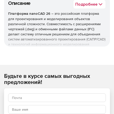
Описание
Подробнее
Платформа nanoCAD 26
– это российская платформа
для проектирования и моделирования объектов
различной сложности. Совместимость с расширениями
чертежей (.dwg) и обменными файлами данных (IFC)
делает систему отличным решением для объединения
систем автоматизированного проектирования (САПР/CAD)
и технологий информационного моделирования
(ТИМ/BIM).
Основные преимущества
nanoCAD:
Будьте в курсе самых выгодных
Удобное расположение команд, простая логика
предложений!
работы и совместимость с популярными САПР-
форматами (.dwg, .dxf, .dwt и др.).
Поддерживается создание многовидовых блоков и
редактирование блоков с параметрами. Уникальные
возможности редактора позволяют упростить
применение пользовательских библиотек объектов и