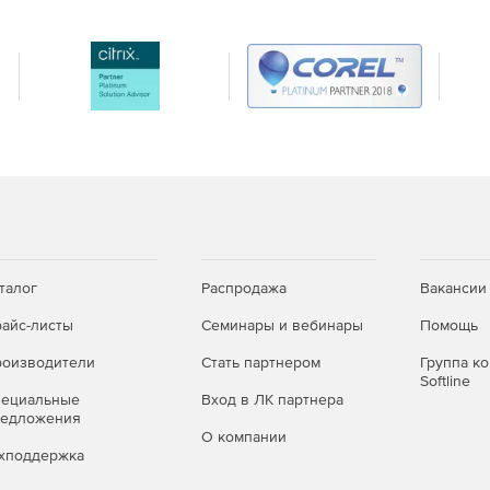
талог
Распродажа
Вакансии
айс-листы
Семинары и вебинары
Помощь
оизводители
Стать партнером
Группа к
Softline
пециальные
Вход в ЛК партнера
редложения
О компании
ицензия на 1 год), Платформа nanoCAD 26
хподдержка
ональная лицензия
— это идеальное решение для