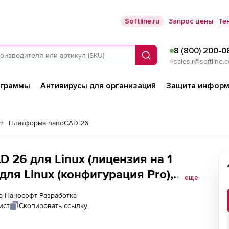
Softline.ru
Запрос цены
Те
8 (800) 200-0
Поиск
sales.r@softline.
ограммы
Антивирусы для организаций
Защита информ
Платформа nanoCAD 26
26 для Linux (лицензия на 1
ля Linux (конфигурация Pro),
еще
ер Нанософт Разработка
ист
Скопировать ссылку