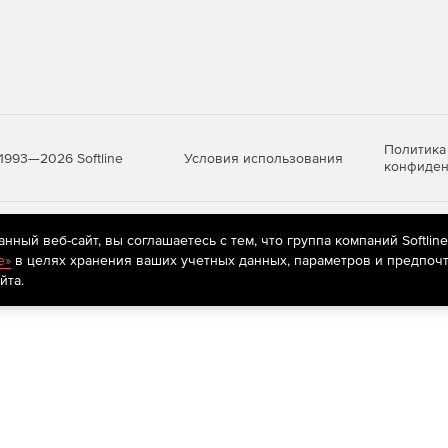
 необходимы передовые инструменты для
 создания проекта.
x у официального дилера Softline и получите полный
эффективной работы!
Политика
Условия использования
1993—2026 Softline
конфиден
яются
рекомендательные технологии
(информационные технологии п
ный веб-сайт, вы соглашаетесь с тем, что группа компаний Softlin
предпочтениям пользователей сети «Интернет», находящихся на те
e»
в целях хранения ваших учетных данных, параметров и предпочт
йта.