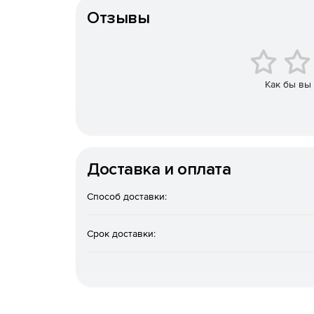
проектом и его элементами.
Отзывы
Функция «Ассоциативность» позволяет легко
расположением на чертежах.
Точные средства выделения обеспечивают у
Как бы вы
и проектами.
Интеграция с картографическими сервисами (
даёт возможность работать с картами и моде
Доставка и оплата
Автоматизация формирования ведомостей ус
и разделов.
Способ доставки:
Платформа nanoCAD Pro (П
Срок доставки:
Конфигурация nanoCAD 26 Pro (Профессиона
создания сложных проектов, поддерживающим р
моделирование и механические разработки. Иде
рабочих местах с необходимостью в расширенн
специалистов.