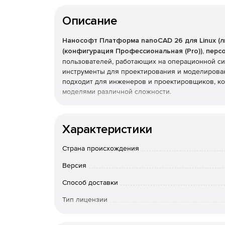
Описание
Нанософт Платформа nanoCAD 26 для Linux (л
(конфигурация Профессиональная (Pro)), пер
пользователей, работающих на операционной с
инструменты для проектирования и моделирован
подходит для инженеров и проектировщиков, к
моделями различной сложности.
Конфигурация Профессиональная (Pro)
включа
включая модули для
трёхмерного (3D) модели
Характеристики
чертежами, а также интеграцию с картографиче
инструменты для решения профессиональных за
Страна происхождения
Основные преимущества n
Версия
Способ доставки
Интуитивно понятный интерфейс и настройка
проектами.
Тип лицензии
Модель лицензирования
Полная поддержка многовидовых блоков и п