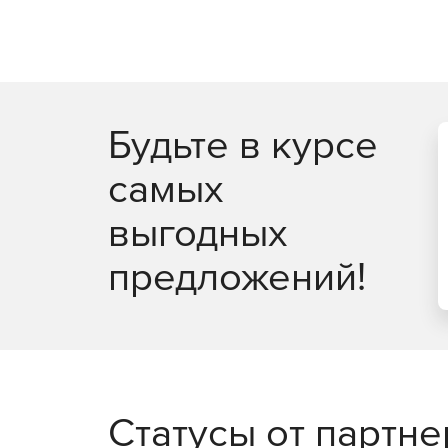
Модули платформы nanoCA
Растр.
Инструменты для работы с растр
векторные формы.
Будьте в курсе
Организация.
Централизованное управл
самых
выгодных
Трёхмерное (3D) моделирование.
Мощны
и работы с параметрическими моделями.
предложений!
Механика.
Инструменты для проектиров
конструкторской документации по ЕСКД.
СПДС.
Средства для проектирования с
российским стандартам.
Статусы от партн