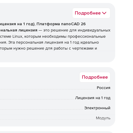
Подробнее
ицензия на 1 год), Платформа nanoCAD 26
сональная лицензия
— это решение для индивидуальных
истеме Linux, которым необходимы профессиональные
ия. Эта персональная лицензия на 1 год идеально
оторым нужно решение для работы с чертежами и
ет в себя все передовые возможности nanoCAD,
рования
, работы с механикой и строительными
Подробнее
скими сервисами и прочие дополнительные
дач.
Россия
anoCAD
Лицензия на 1 год
Электронный
 рабочих процессов, что значительно ускоряет работу с
Модуль
Персональная
араметрических объектов для гибкого управления