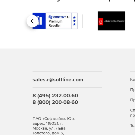
Назад
sales.r@softline.com
Ка
Пр
8 (495) 232-00-60
Пр
8 (800) 200-08-60
С
п
ПАО «Софтлайн». Юр.
адрес: 119021, г.
Нанософт Платформа nanoCAD 26 для Linux (л
Те
Москва, ул. Льва
(конфигурация Профессиональная (Pro)), перс
Толстого, дом 5,