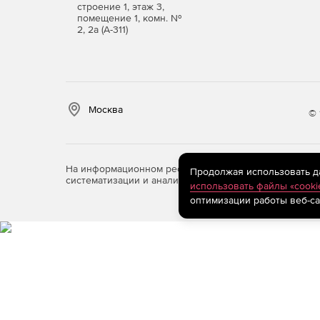
индивидуальных пользователей Linux, которым
строение 1, этаж 3,
помещение 1, комн. №
проектирования и моделирования на всех этапах
2, 2а (А-311)
Оформите покупку лицензии nanoCAD 26 для Linu
доступ к профессиональным инструментам для 
Москва
© 
На информационном ресурсе store.softline.ru примен
Продолжая использовать дан
систематизации и анализа сведений, относящихся к 
использовать файлы «cooki
оптимизации работы веб-са