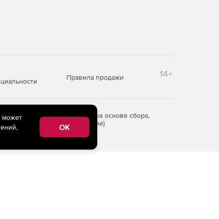
14+
Правила продажи
циальности
редоставления информации на основе сбора,
e может
рритории Российской Федерации)
OK
ений,