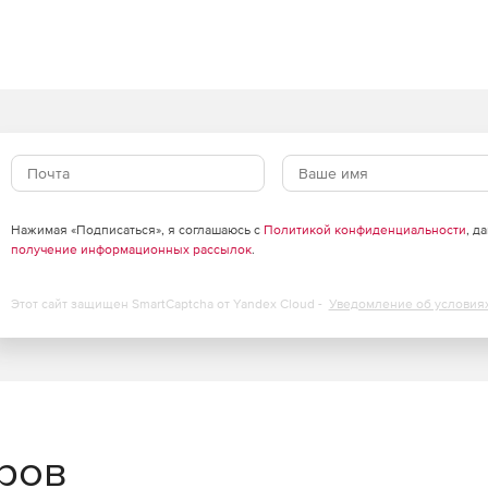
D 26
овыми изображениями и их преобразования в
ение настройками и синхронизация рабочих процессов.
Нажимая «Подписаться», я соглашаюсь с
Политикой конфиденциальности
, д
е инструменты для
трёхмерного (3D) моделирования
получение информационных рассылок
.
Этот сайт защищен SmartCaptcha от Yandex Cloud -
Уведомление об условия
ания механических изделий и подготовки
троительных чертежей и оформления документации по
еров