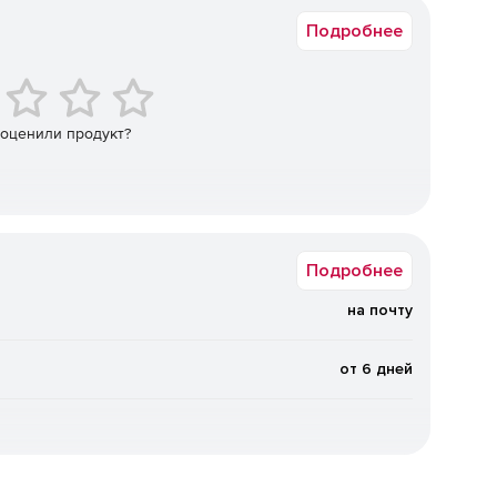
Подробнее
 управлять массивами одинаковых элементов и их
добство работы даже с наиболее сложными чертежами
 оценили продукт?
OpenStreetMap, Google Maps, Yandex Maps и другие), что
лями местности прямо в чертежах.
Подробнее
коряет процесс создания таблиц для проектных листов
на почту
рофессиональная)
от 6 дней
льная)
является профессиональным решением для
аботу с различными форматами, включая трёхмерные
ально подходит для использования на персональных
ых функциях для проектировщиков, инженеров и других