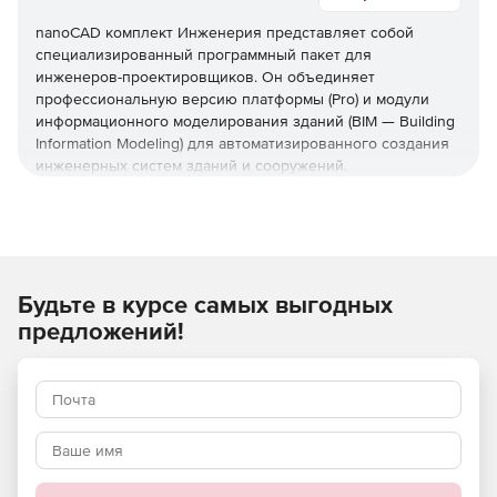
nanoCAD комплект Инженерия представляет собой
специализированный программный пакет для
инженеров-проектировщиков. Он объединяет
профессиональную версию платформы (Pro) и модули
информационного моделирования зданий (BIM — Building
Information Modeling) для автоматизированного создания
инженерных систем зданий и сооружений.
Этот комплект ускоряет разработку проектной
документации, выполнение расчетов и генерацию
трехмерных (3D) моделей в соответствии с российскими
стандартами. Он идеально подходит для задач по
электроснабжению, вентиляции, водоснабжению и
Будьте в курсе самых выгодных
другим инженерным сетям, обеспечивая интеграцию в
предложений!
процессы открытого информационного моделирования
(OpenBIM) с экспортом в универсальный формат обмена
данными (IFC — Industry Foundation Classes).
Используйте nanoCAD комплект Инженерия для
быстрой и качественной разработки инженерных
систем объектов и сооружений.