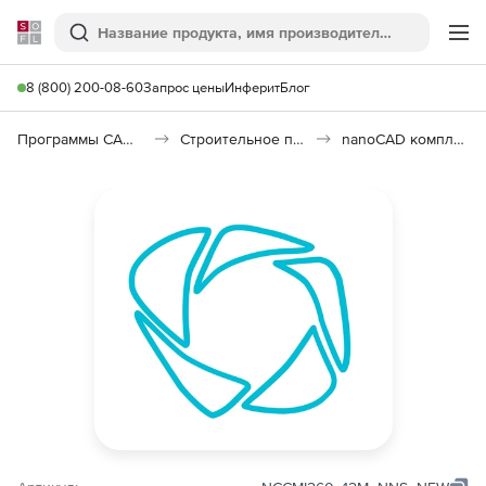
Softline
Поиск
Ме
8 (800) 200-08-60
Запрос цены
Инферит
Блог
Программы САПР и ГИС
Строительное программное обеспечение
nanoCAD комплект Инженерия