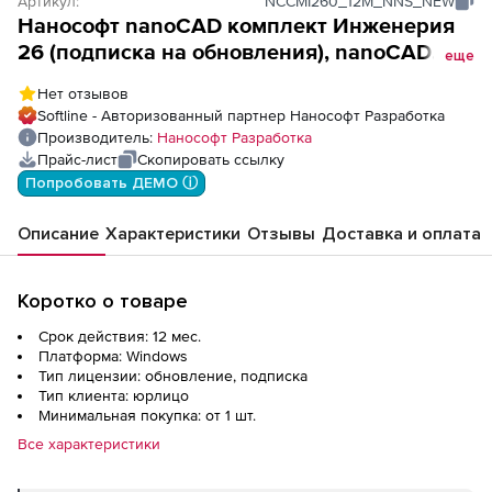
Артикул:
NCCMI260_12M_NNS_NEW
Нанософт nanoCAD комплект Инженерия
26 (подписка на обновления), nanoCAD
еще
комплект Инженерия 25, update
Нет отзывов
subscription на 1 год, NEW
Softline - Авторизованный партнер Нанософт Разработка
Производитель:
Нанософт Разработка
Прайс-лист
Скопировать ссылку
Попробовать ДЕМО ⓘ
Описание
Характеристики
Отзывы
Доставка и оплата
Коротко о товаре
Срок действия: 12 мес.
Платформа: Windows
Тип лицензии: обновление, подписка
Тип клиента: юрлицо
Минимальная покупка: от 1 шт.
Все характеристики