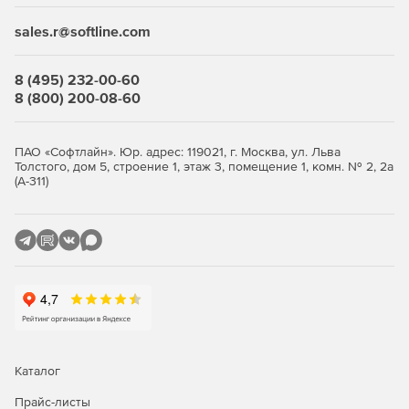
двухмерного (2D) проектирования, трёхмерного (3D)
моделирования и управления проектами. Она
sales.r@softline.com
поддерживает прямую работу с форматом чертежной
документации (DWG) без конвертации, что минимизирует
ошибки при обмене данными. Ключевые функции
8 (495) 232-00-60
включают параметрические примитивы,
8 (800) 200-08-60
интеллектуальные маркеры управления (grips) для
редактирования объектов, генерацию таблиц и выносок,
а также модуль СПДС для оформления чертежей по
ПАО «Софтлайн». Юр. адрес: 119021, г. Москва, ул. Льва
Толстого, дом 5, строение 1, этаж 3, помещение 1, комн. № 2, 2а
российским стандартам (автоматические рамки, штампы,
(А-311)
размеры).​
Дополнительно платформа предлагает инструменты для
топопланов (модуль Топоплан), растрового
редактирования и трёхмерного (3D) моделирования с
зависимостями (вставка, касание, симметрия). Менеджер
проектов генерирует документацию в универсальном
формате обмена данными (IFC) и трёхмерные (3D)
визуализации. Интеграция с модулями Инженерия
позволяет встраивать инженерные сети в архитектурные
и конструктивные модели, обеспечивая единое
Каталог
информационное пространство.​
Прайс-листы