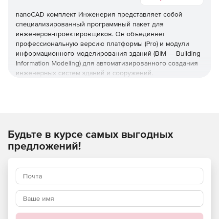
nanoCAD комплект Инженерия представляет собой
специализированный программный пакет для
инженеров-проектировщиков. Он объединяет
профессиональную версию платформы (Pro) и модули
информационного моделирования зданий (BIM — Building
Information Modeling) для автоматизированного создания
инженерных систем зданий и сооружений.
Этот комплект ускоряет разработку проектной
документации, выполнение расчетов и генерацию
трехмерных (3D) моделей в соответствии с российскими
стандартами. Он идеально подходит для задач по
электроснабжению, вентиляции, водоснабжению и
Будьте в курсе самых выгодных
другим инженерным сетям, обеспечивая интеграцию в
предложений!
процессы открытого информационного моделирования
(OpenBIM) с экспортом в универсальный формат обмена
данными (IFC — Industry Foundation Classes).
Используйте nanoCAD комплект Инженерия для
быстрой и качественной разработки инженерных
систем объектов и сооружений.