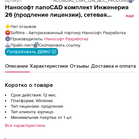
Артикул:
NCCMI260_CNN_12M_ACC_PROLONG
Нанософт nanoCAD комплект Инженерия
26 (продление лицензии), сетевая
еще
лицензия (серверная часть) на 1 год
Нет отзывов
Softline - Авторизованный партнер Нанософт Разработка
Производитель:
Нанософт Разработка
Прайс-лист
Скопировать ссылку
Попробовать ДЕМО ⓘ
Описание
Характеристики
Отзывы
Доставка и оплата
Коротко о товаре
Срок действия: 12 мес.
Платформа: Windows
Тип лицензии: продление
Тип клиента: юрлицо
Минимальная покупка: от 1 шт.
Все характеристики