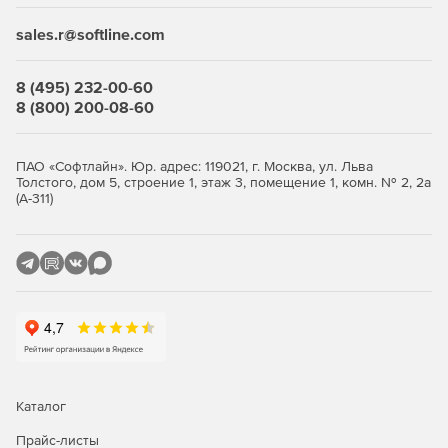
двухмерного (2D) проектирования, трёхмерного (3D)
моделирования и управления проектами. Она
sales.r@softline.com
поддерживает прямую работу с форматом чертежной
документации (DWG) без конвертации, что минимизирует
ошибки при обмене данными. Ключевые функции
8 (495) 232-00-60
включают параметрические примитивы,
8 (800) 200-08-60
интеллектуальные маркеры управления (grips) для
редактирования объектов, генерацию таблиц и выносок,
а также модуль СПДС для оформления чертежей по
ПАО «Софтлайн». Юр. адрес: 119021, г. Москва, ул. Льва
Толстого, дом 5, строение 1, этаж 3, помещение 1, комн. № 2, 2а
российским стандартам (автоматические рамки, штампы,
(А-311)
размеры).​
Дополнительно платформа предлагает инструменты для
топопланов (модуль Топоплан), растрового
редактирования и трёхмерного (3D) моделирования с
зависимостями (вставка, касание, симметрия). Менеджер
проектов генерирует документацию в универсальном
формате обмена данными (IFC) и трёхмерные (3D)
визуализации. Интеграция с модулями Инженерия
позволяет встраивать инженерные сети в архитектурные
и конструктивные модели, обеспечивая единое
Каталог
информационное пространство.​
Прайс-листы