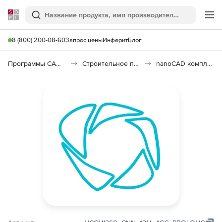
Softline
Поиск
Ме
8 (800) 200-08-60
Запрос цены
Инферит
Блог
Программы САПР и ГИС
Строительное программное обеспечение
nanoCAD комплект Инженерия