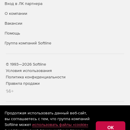
Вход в ЛК партнера
Онлайн‑руководство с быстрым
О компании
доступом к информации
Вакансии
Руководство пользователя доступно прямо в браузере.
Помощь
Благодаря продуманной навигации и умному поиску
можно без труда найти нужные сведения и быстрее
Группа компаний Softline
освоить функционал продукта.
© 1993—2026 Softline
Купите nanoCAD Конструкции PS 26 в нашем интернет-
Условия использования
магазине по доступной цене.
Политика конфиденциальности
Правила продажи
14+
На информационном ресурсе store.softline.ru применяются
Продолжая использовать данный веб-сайт,
рекомендательные технологии
(информационные технологии
вы соглашаетесь с тем, что группа компаний
предоставления информации на основе сбора,
Softline может
использовать файлы «cookie»
систематизации и анализа сведений, относящихся к
OK