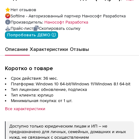
nanoCAD Конструкции PS 25 (доп. модуль
Нет отзывов
КЖ), update subscription на 3 года
Softline - Авторизованный партнер Нанософт Разработка
Производитель:
Нанософт Разработка
Прайс-лист
Скопировать ссылку
Попробовать ДЕМО ⓘ
Описание
Характеристики
Отзывы
Коротко о товаре
Срок действия: 36 мес.
Платформа: Windows 10 64-bit/Windows 11/Windows 8.1 64-bit
Тип лицензии: обновление, подписка
Тип клиента: юрлицо
Минимальная покупка: от 1 шт.
Все характеристики
Доступно только юридическим лицам и ИП – не
предназначено для личных, семейных, домашних и иных
нужд, не связанных с осуществлением