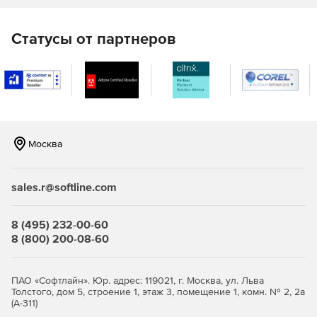
(до 30%) ускорение разработки документации благодаря
уменьшению количества рутинных операций.
Статусы от партнеров
Простые в использовании, но
мощные интеллектуальные
инструменты
Благодаря легкости настройки и освоения программы не
требуется проводить сложную процедуру стандартизации
рабочего процесса. Диспетчер марок позволяет
Москва
контролировать элементы, входящие в конструкцию,
предоставляет возможность быстро получить
необходимые спецификации в соответствии с заданными
sales.r@softline.com
настройками, а также оперативно редактировать уже
сформированную документацию.
8 (495) 232-00-60
Новое в версии nanoCAD
8 (800) 200-08-60
Конструкции PS 26
ПАО «Софтлайн». Юр. адрес: 119021, г. Москва, ул. Льва
Соответствие ГОСТ в
Толстого, дом 5, строение 1, этаж 3, помещение 1, комн. № 2, 2а
(А-311)
спецификациях арматурных