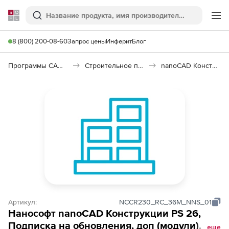
Softline
Поиск
Ме
8 (800) 200-08-60
Запрос цены
Инферит
Блог
Программы САПР и ГИС
Строительное программное обеспечение
nanoCAD Конструкции PS 26
Артикул:
NCCR230_RC_36M_NNS_01
Нанософт nanoCAD Конструкции PS 26,
Подписка на обновления, доп (модули),
еще