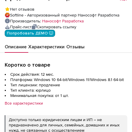
Конструкции PS 26 (основной модуль),
Нет отзывов
сетевая лицензия (серверная часть) на 1
Softline - Авторизованный партнер Нанософт Разработка
год
Производитель:
Нанософт Разработка
Прайс-лист
Скопировать ссылку
Попробовать ДЕМО ⓘ
Описание
Характеристики
Отзывы
Коротко о товаре
Срок действия: 12 мес.
Платформа: Windows 10 64-bit/Windows 11/Windows 8.1 64-bit
Тип лицензии: продление
Тип клиента: юрлицо
Минимальная покупка: от 1 шт.
Все характеристики
Доступно только юридическим лицам и ИП – не
предназначено для личных, семейных, домашних и иных
нужд, не связанных с осуществлением