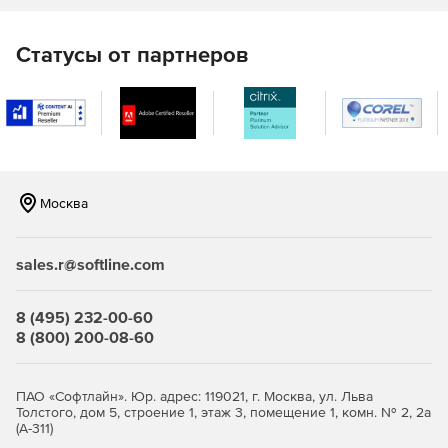
(до 30%) ускорение разработки документации благодаря
уменьшению количества рутинных операций.
Статусы от партнеров
Простые в использовании, но
мощные интеллектуальные
инструменты
Благодаря легкости настройки и освоения программы не
требуется проводить сложную процедуру стандартизации
рабочего процесса. Диспетчер марок позволяет
Москва
контролировать элементы, входящие в конструкцию,
предоставляет возможность быстро получить
необходимые спецификации в соответствии с заданными
sales.r@softline.com
настройками, а также оперативно редактировать уже
сформированную документацию.
8 (495) 232-00-60
Новое в версии nanoCAD
8 (800) 200-08-60
Конструкции PS 26
ПАО «Софтлайн». Юр. адрес: 119021, г. Москва, ул. Льва
Соответствие ГОСТ в
Толстого, дом 5, строение 1, этаж 3, помещение 1, комн. № 2, 2а
(А-311)
спецификациях арматурных