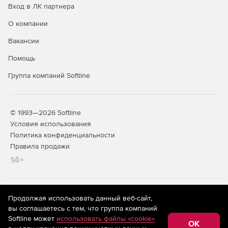
Вход в ЛК партнера
Онлайн‑руководство с быстрым
О компании
доступом к информации
Вакансии
Руководство пользователя доступно прямо в браузере.
Помощь
Благодаря продуманной навигации и умному поиску
можно без труда найти нужные сведения и быстрее
Группа компаний Softline
освоить функционал продукта.
© 1993—2026 Softline
Купите nanoCAD Конструкции PS 26 в нашем интернет-
Условия использования
магазине по доступной цене.
Политика конфиденциальности
Правила продажи
14+
На информационном ресурсе store.softline.ru применяются
Продолжая использовать данный веб-сайт,
рекомендательные технологии
(информационные технологии
вы соглашаетесь с тем, что группа компаний
предоставления информации на основе сбора,
Softline может
использовать файлы «cookie»
систематизации и анализа сведений, относящихся к
OK