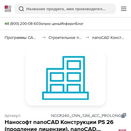
Softline
Поиск
Ме
8 (800) 200-08-60
Запрос цены
Инферит
Блог
Программы САПР и ГИС
Строительное программное обеспечение
nanoCAD Конструкции PS 26
Артикул:
NCCR240_CNN_12M_ACC_PROLONG
Нанософт nanoCAD Конструкции PS 26
(продление лицензии), nanoCAD
еще