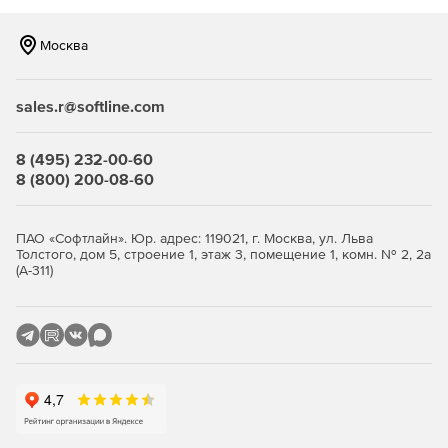
модели здания набором специализированных
инструментов. Благодаря поддержке экспорта в
Москва
обменные файлы стандарта IFC, информационные модели
электрических сетей без каких-либо затруднений
вливаются в общую информационную модель
sales.r@softline.com
проектируемого объекта, реализуемую на любой BIM-
платформе: Archicad, Revit, Allplan и др.
8 (495) 232-00-60
Документирование
8 (800) 200-08-60
По результатам работы в nanoCAD BIM Электро
формируются следующие проектные документы:
ПАО «Софтлайн». Юр. адрес: 119021, г. Москва, ул. Льва
Толстого, дом 5, строение 1, этаж 3, помещение 1, комн. № 2, 2а
(А-311)
планы расположения оборудования и прокладки
кабельных трасс;
принципиальные схемы щитов;
спецификация оборудования, изделий и материалов;
кабельный журнал;