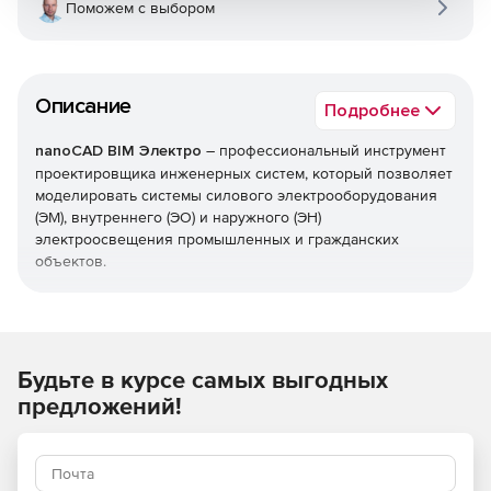
Поможем с выбором
Описание
Подробнее
nanoCAD BIM Электро
– профессиональный инструмент
проектировщика инженерных систем, который позволяет
моделировать системы силового электрооборудования
(ЭМ), внутреннего (ЭО) и наружного (ЭН)
электроосвещения промышленных и гражданских
объектов.
В nanoCAD BIM Электро реализованы все необходимые
электротехнические и светотехнические расчеты:
расчет освещенности по методикам: метод
Будьте в курсе самых выгодных
коэффициента использования и точечный метод;
предложений!
расчет электрических нагрузок по методикам: РТМ
36.18.32.4-92, СП 256.1325800.2016, ТЭП;