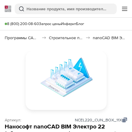
Softline
Поиск
Ме
8 (800) 200-08-60
Запрос цены
Инферит
Блог
Программы САПР и ГИС
Строительное программное обеспечение
nanoCAD BIM Электро 26
Артикул:
NCEL220_CUN_BOX_11X
Нанософт nanoCAD BIM Электро 22