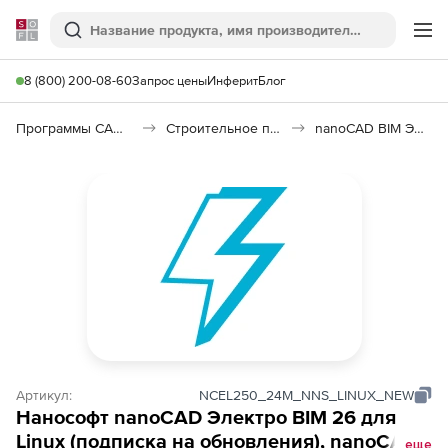
Softline
Поиск
Ме
8 (800) 200-08-60
Запрос цены
Инферит
Блог
Программы САПР и ГИС
Строительное программное обеспечение
nanoCAD BIM Электро 26
Артикул:
NCEL250_24M_NNS_LINUX_NEW
Нанософт nanoCAD Электро BIM 26 для
Linux (подписка на обновления), nanoCAD
еще