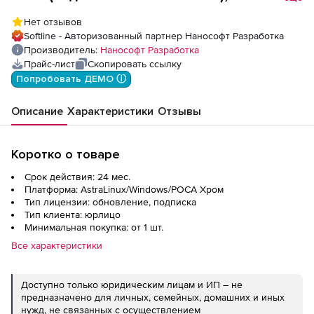
BIM Электро 25 для Linux, update
Нет отзывов
subscription на 2 года, NEW
Softline - Авторизованный партнер Нанософт Разработка
Производитель:
Нанософт Разработка
Прайс-лист
Скопировать ссылку
Попробовать ДЕМО ⓘ
Описание
Характеристики
Отзывы
Коротко о товаре
Срок действия: 24 мес.
Платформа: AstraLinux/Windows/РОСА Хром
Тип лицензии: обновление, подписка
Тип клиента: юрлицо
Минимальная покупка: от 1 шт.
Все характеристики
Доступно только юридическим лицам и ИП – не
предназначено для личных, семейных, домашних и иных
нужд, не связанных с осуществлением