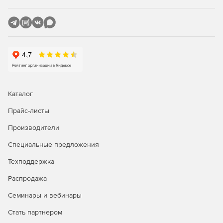
формируются следующие проектные документы:
планы расположения оборудования и прокладки
кабельных трасс;
принципиальные схемы щитов;
спецификация оборудования, изделий и материалов;
кабельный журнал;
Каталог
расчетные ведомости.
Прайс-листы
Производители
Автоматизация рутинных процессов
Специальные предложения
Функционал программы позволяет сосредоточить
Техподдержка
внимание на решении концептуальных вопросов,
освободившись от трудоемкой рутинной работы:
Распродажа
маркировки оборудования, проведения необходимых
расчетов, подсчета всего оборудования, изделий,
Семинары и вебинары
материалов и сведения их в спецификацию, составления
Стать партнером
кабельного журнала, формирования принципиальных
схем сети. При этом риск появления в проектной