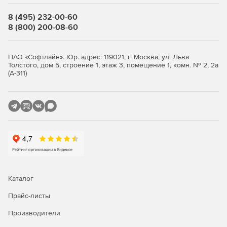
системы информационного моделирования (Archicad,
Revit, Allplan) или любые другие аналогичные программы.
8 (495) 232-00-60
8 (800) 200-08-60
Документирование
По результатам работы в nanoCAD BIM Электро
ПАО «Софтлайн». Юр. адрес: 119021, г. Москва, ул. Льва
Толстого, дом 5, строение 1, этаж 3, помещение 1, комн. № 2, 2а
формируются следующие проектные документы:
(А-311)
планы расположения оборудования и прокладки
кабельных трасс;
принципиальные схемы щитов;
спецификация оборудования, изделий и материалов;
кабельный журнал;
расчетные ведомости.
Каталог
Прайс-листы
Автоматизация рутинных процессов
Производители
Функционал программы позволяет сосредоточить