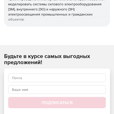
моделировать системы силового электрооборудования
(ЭМ), внутреннего (ЭО) и наружного (ЭН)
электроосвещения промышленных и гражданских
объектов.
В nanoCAD BIM Электро реализованы все необходимые
электротехнические и светотехнические расчеты:
расчет освещенности по методикам: метод
коэффициента использования и точечный метод;
Будьте в курсе самых выгодных
расчет электрических нагрузок по методикам: РТМ
предложений!
36.18.32.4-92, СП 256.1325800.2016, ТЭП;
расчет токов одно-, двух- и трехфазного короткого
замыкания по методикам: ГОСТ 28249-93, «Петля
фаза-ноль»;
расчет кабеля на невозгорание согласно Циркуляру
№ Ц-02-98 (Э);
ПОДПИСАТЬСЯ
расчет токов утечки через изоляцию согласно ПУЭ 7,