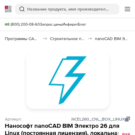
Softline
Поиск
Ме
8 (800) 200-08-60
Запрос цены
Инферит
Блог
Программы САПР и ГИС
Строительное программное обеспечение
nanoCAD BIM Электро 26
Артикул:
NCEL260_CNL_BOX_LINUX
Нанософт nanoCAD BIM Электро 26 для
Linux (постоянная лицензия), локальная
еще