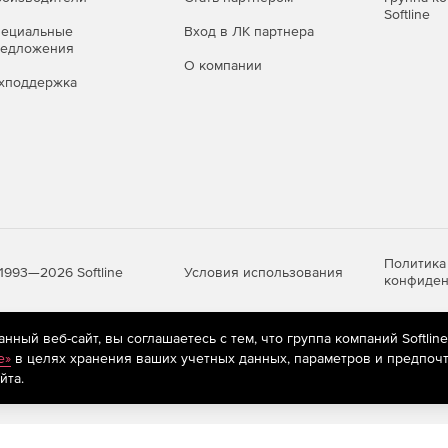
Softline
пециальные
Вход в ЛК партнера
редложения
О компании
хподдержка
Политика
Условия использования
1993—2026 Softline
конфиден
ный веб-сайт, вы соглашаетесь с тем, что группа компаний Softlin
яются
рекомендательные технологии
(информационные технологии п
e»
в целях хранения ваших учетных данных, параметров и предпочт
предпочтениям пользователей сети «Интернет», находящихся на те
йта.