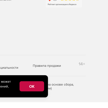
14+
Правила продажи
циальности
e может
редоставления информации на основе сбора,
OK
ений,
рритории Российской Федерации)