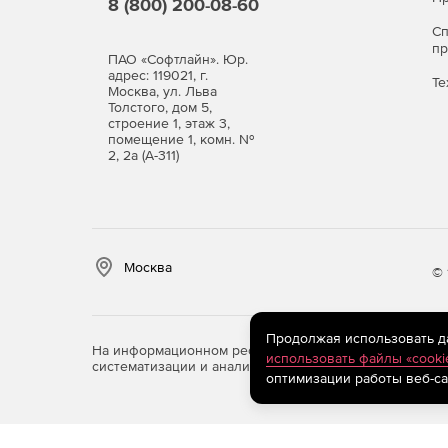
8 (800) 200-08-60
С
п
ПАО «Софтлайн». Юр.
адрес: 119021, г.
Те
Москва, ул. Льва
Толстого, дом 5,
строение 1, этаж 3,
помещение 1, комн. №
2, 2а (А-311)
Москва
© 
Продолжая использовать дан
На информационном ресурсе store.softline.ru примен
использовать файлы «cooki
систематизации и анализа сведений, относящихся к 
оптимизации работы веб-са