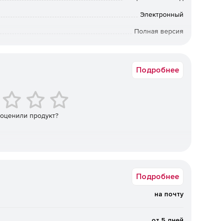
Электронный
куляру № Ц-02-98 (Э);
Полная версия
ПУЭ 7, п. 7.1.83;
12 мес.
Подробнее
енер создает информационную модель проектируемой
 оценили продукт?
основной принцип проектирования на основе открытых
проектирования): построение единой информационной
Подробнее
струментов. Благодаря поддержке экспорта в обменные
ких сетей без каких-либо затруднений вливаются в
на почту
объекта, реализуемую на любой ТИМ-платформе (BIM-
ионного моделирования (Archicad, Revit, Allplan) или
от 5 дней