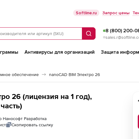
Softline.ru
Запрос цены
Те
8 (800) 200-0
Поиск
sales.r@softline.
ограммы
Антивирусы для организаций
Защита информ
ммное обеспечение
nanoCAD BIM Электро 26
о 26 (лицензия на 1 год),
часть)
ер Нанософт Разработка
ист
Скопировать ссылку