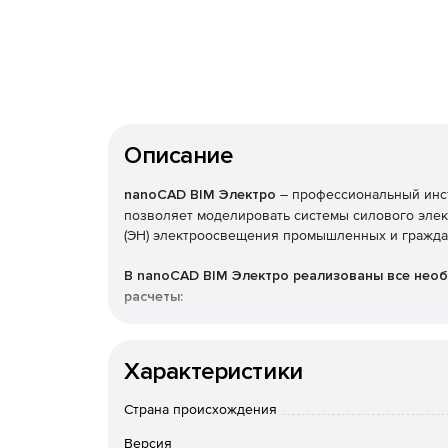
Описание
nanoCAD BIM Электро
– профессиональный инс
позволяет моделировать системы силового элект
(ЭН) электроосвещения промышленных и гражда
В nanoCAD BIM Электро реализованы все необ
расчеты:
расчет освещенности по методикам: метод к
Характеристики
расчет электрических нагрузок по методикам:
Страна происхождения
расчет токов одно-, двух- и трехфазного кор
Версия
фаза-ноль»;