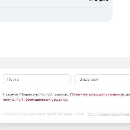
 формируются следующие проектные документы:
дки кабельных трасс;
риалов;
Нажимая «Подписаться», я соглашаюсь с
Политикой конфиденциальности
, д
получение информационных рассылок
.
ь внимание на решении концептуальных вопросов,
Этот сайт защищен SmartCaptcha от Yandex Cloud -
Уведомление об условия
: маркировки оборудования, проведения необходимых
й, материалов и сведения их в спецификацию,
 принципиальных схем сети. При этом риск появления