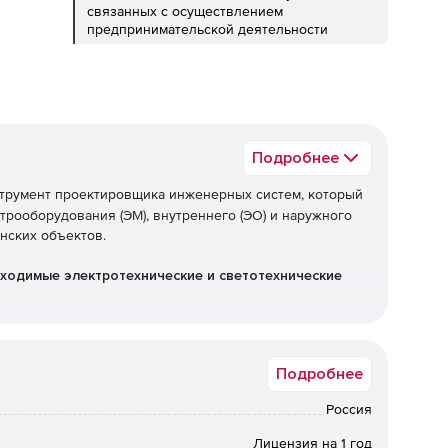
связанных с осуществлением
предпринимательской деятельности
Подробнее
трумент проектировщика инженерных систем, который
рооборудования (ЭМ), внутреннего (ЭО) и наружного
нских объектов.
ходимые электротехнические и светотехнические
оэффициента использования и точечный метод;
Подробнее
 РТМ 36.18.32.4-92, СП 256.1325800.2016, ТЭП;
Россия
откого замыкания по методикам: ГОСТ 28249-93, «Петля
Лицензия на 1 год