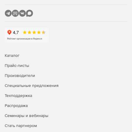
предоставляют пользователю гибкие инструменты
выполнения проектных работ. Все библиотеки и базы
данных открыты, пользователь может пополнять их
собственными наработками.
Передача данных через международный формат
обмена данными (IFC)
Благодаря поддержке экспорта в обменные файлы (IFC)
информационные модели поверхности и инженерных
Каталог
коммуникаций, сформированные в nanoCAD GeoniCS,
Прайс-листы
могут быть встроены в общую информационную модель
проектируемого объекта.
Производители
Специальные предложения
Техподдержка
Распродажа
Семинары и вебинары
Стать партнером