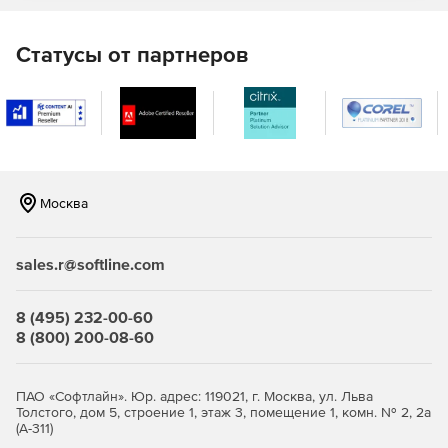
Согласованность данных
Статусы от партнеров
Для согласования данных в nanoCAD GeoniCS
используется специализированный Менеджер проектов.
Все чертежи, спецификации и другие документы проекта
гарантированно относятся именно к текущему проекту.
Это позволяет аккумулировать в одной точке все
чертежи, объекты, расчеты и данные по проекту.
Москва
Оформление по российским стандартам
Программный комплекс изначально настроен под
sales.r@softline.com
зафиксированные в российских нормативных документах
требования к оформлению с автоматическим
формированием выходной проектной документации.
8 (495) 232-00-60
8 (800) 200-08-60
Открытые базы данных
Встроенные библиотеки (условных топографических
ПАО «Софтлайн». Юр. адрес: 119021, г. Москва, ул. Льва
Толстого, дом 5, строение 1, этаж 3, помещение 1, комн. № 2, 2а
знаков, зеленых насаждений и малых архитектурных
(А-311)
форм, инженерных коммуникаций и правил трассировки)