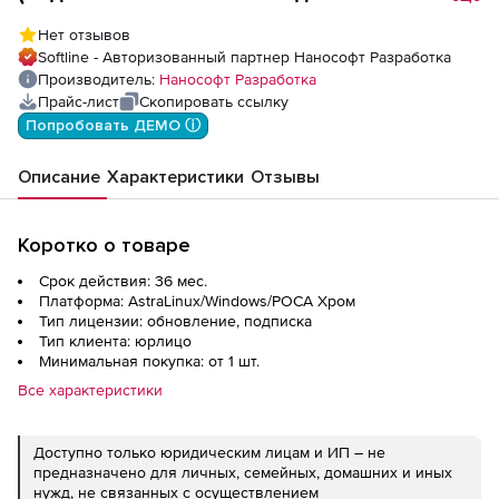
лицензии на дополнительные модули),
Нет отзывов
nanoCAD GeoniCS 25 (доп. модуль Сети)
Softline - Авторизованный партнер Нанософт Разработка
для Linux, update subscription на 3 года
Производитель:
Нанософт Разработка
Прайс-лист
Скопировать ссылку
Попробовать ДЕМО ⓘ
Описание
Характеристики
Отзывы
Коротко о товаре
Срок действия: 36 мес.
Платформа: AstraLinux/Windows/РОСА Хром
Тип лицензии: обновление, подписка
Тип клиента: юрлицо
Минимальная покупка: от 1 шт.
Все характеристики
Доступно только юридическим лицам и ИП – не
предназначено для личных, семейных, домашних и иных
нужд, не связанных с осуществлением