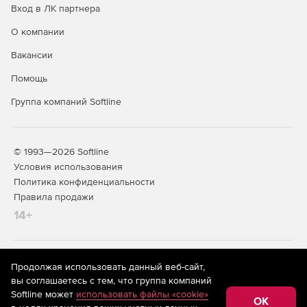
Вход в ЛК партнера
О компании
Вакансии
Помощь
Группа компаний Softline
© 1993—2026 Softline
Условия использования
Политика конфиденциальности
Правила продажи
14+
На информационном ресурсе store.softline.ru применяются
Продолжая использовать данный веб-сайт,
рекомендательные технологии
(информационные технологии
вы соглашаетесь с тем, что группа компаний
предоставления информации на основе сбора,
Softline может
использовать файлы «cookie»
систематизации и анализа сведений, относящихся к
OK