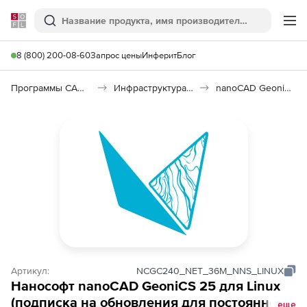
Softline
Поиск
Ме
8 (800) 200-08-60
Запрос цены
Инферит
Блог
Программы САПР и ГИС
Инфраструктура: изыскания, генплан, транспорт
nanoCAD GeoniCS 25 для Linux
Артикул:
NCGC240_NET_36M_NNS_LINUX
Нанософт nanoCAD GeoniCS 25 для Linux
(подписка на обновления для постоянной
еще