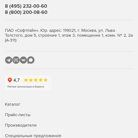
стандартам.
Программный комплекс nanoCAD
8 (495) 232-00-60
GeoniCS изначально настроен под зафиксированные
8 (800) 200-08-60
в российских нормативных документах требования к
оформлению с автоматическим формированием
выходной проектной документации.
ПАО «Софтлайн». Юр. адрес: 119021, г. Москва, ул. Льва
Толстого, дом 5, строение 1, этаж 3, помещение 1, комн. № 2, 2а
Открытые базы данных.
Встроенные библиотеки
(А-311)
(условных топографических знаков, зеленых
насаждений и малых архитектурных форм,
инженерных коммуникаций и правил трассировки)
предоставляют пользователю гибкие инструменты
выполнения проектных работ. Все библиотеки и базы
данных открыты, пользователь может пополнять их
собственными наработками.
Обмен данными через открытые стандарты (IFC).
Благодаря возможности выгрузки в международные
Каталог
форматы обмена данными (IFC), информационные
модели поверхности и инженерных сетей,
Прайс-листы
сформированные в nanoCAD GeoniCS, могут быть
Производители
встроены в общую информационную модель
проектируемого объекта.
Специальные предложения