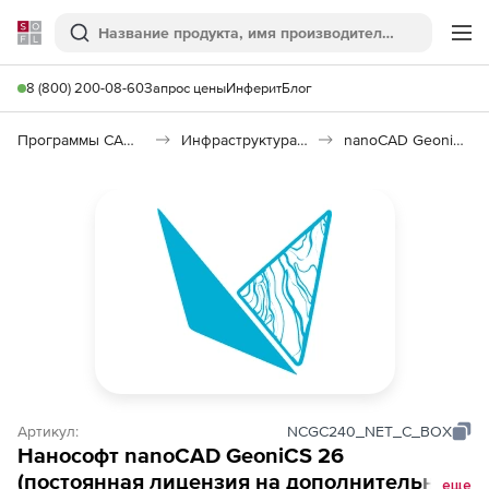
Softline
Поиск
Ме
8 (800) 200-08-60
Запрос цены
Инферит
Блог
Программы САПР и ГИС
Инфраструктура: изыскания, генплан, транспорт
nanoCAD GeoniCS 26
Артикул:
NCGC240_NET_C_BOX
Нанософт nanoCAD GeoniCS 26
(постоянная лицензия на дополнительные
еще