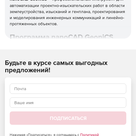
автоматизации проектно-изыскательских работ в области
землеустройства, изысканий и генплана, проектирования
и моделирования инженерных коммуникаций и линейно-
протяженных объектов.
Программа nanoCAD GeoniCS
26 решает основные задачи:
Создание топографических планов.
Будьте в курсе самых выгодных
предложений!
Подготовка и создание генеральных планов
предприятий, сооружений и жилищно-гражданских
объектов.
Выполнение расчетов, связанных с объемами
земляных масс.
Проектирование внешних внутриплощадочных
инженерных коммуникаций подземного и наземного
ПОДПИСАТЬСЯ
типа.
Нажимая «Подписаться», я соглашаюсь с
Политикой