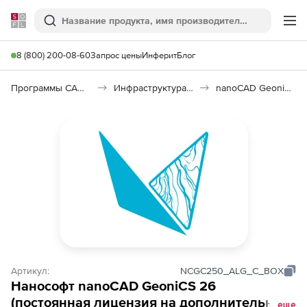
Softline
Поиск
Ме
8 (800) 200-08-60
Запрос цены
Инферит
Блог
Программы САПР и ГИС
Инфраструктура: изыскания, генплан, транспорт
nanoCAD GeoniCS 26
Артикул:
NCGC250_ALG_C_BOX
Нанософт nanoCAD GeoniCS 26
(постоянная лицензия на дополнительные
еще