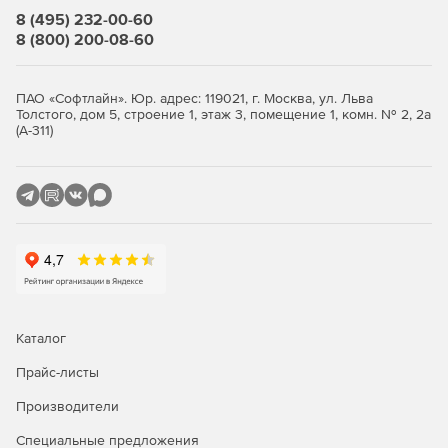
стандартам.
Программный комплекс nanoCAD
8 (495) 232-00-60
GeoniCS изначально настроен под зафиксированные
8 (800) 200-08-60
в российских нормативных документах требования к
оформлению с автоматическим формированием
выходной проектной документации.
ПАО «Софтлайн». Юр. адрес: 119021, г. Москва, ул. Льва
Толстого, дом 5, строение 1, этаж 3, помещение 1, комн. № 2, 2а
Открытые базы данных.
Встроенные библиотеки
(А-311)
(условных топографических знаков, зеленых
насаждений и малых архитектурных форм,
инженерных коммуникаций и правил трассировки)
предоставляют пользователю гибкие инструменты
выполнения проектных работ. Все библиотеки и базы
данных открыты, пользователь может пополнять их
собственными наработками.
Обмен данными через открытые стандарты (IFC).
Благодаря возможности выгрузки в международные
Каталог
форматы обмена данными (IFC), информационные
модели поверхности и инженерных сетей,
Прайс-листы
сформированные в nanoCAD GeoniCS, могут быть
Производители
встроены в общую информационную модель
проектируемого объекта.
Специальные предложения