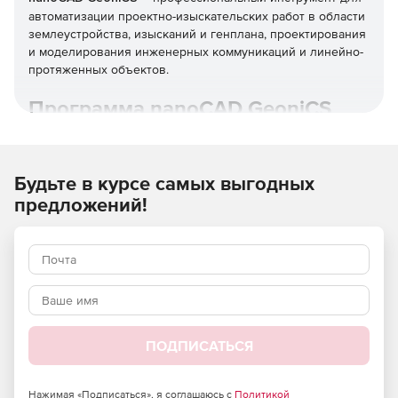
автоматизации проектно-изыскательских работ в области
землеустройства, изысканий и генплана, проектирования
и моделирования инженерных коммуникаций и линейно-
протяженных объектов.
Программа nanoCAD GeoniCS
26 решает основные задачи:
Создание топографических планов.
Будьте в курсе самых выгодных
предложений!
Подготовка и создание генеральных планов
предприятий, сооружений и жилищно-гражданских
объектов.
Выполнение расчетов, связанных с объемами
земляных масс.
Проектирование внешних внутриплощадочных
инженерных коммуникаций подземного и наземного
ПОДПИСАТЬСЯ
типа.
Нажимая «Подписаться», я соглашаюсь с
Политикой