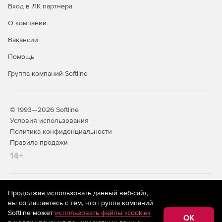
Вход в ЛК партнера
О компании
Вакансии
Помощь
Группа компаний Softline
© 1993—2026 Softline
Условия использования
Политика конфиденциальности
Правила продажи
14+
На информационном ресурсе store.softline.ru применяются
Продолжая использовать данный веб-сайт,
рекомендательные технологии
(информационные технологии
вы соглашаетесь с тем, что группа компаний
предоставления информации на основе сбора,
Softline может
использовать файлы «cookie»
систематизации и анализа сведений, относящихся к
OK