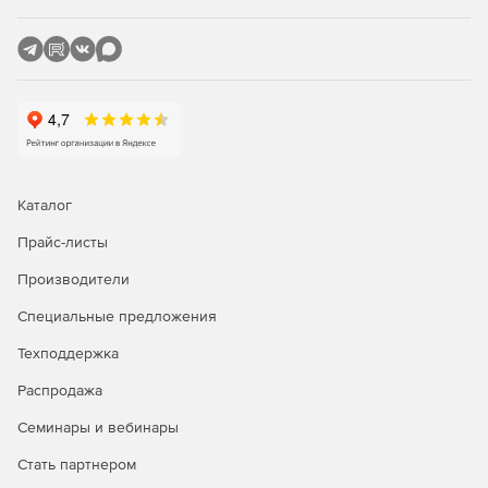
(условных топографических знаков, зеленых
насаждений и малых архитектурных форм,
инженерных коммуникаций и правил трассировки)
предоставляют пользователю гибкие инструменты
выполнения проектных работ. Все библиотеки и базы
данных открыты, пользователь может пополнять их
собственными наработками.
Обмен данными через открытые стандарты (IFC).
Благодаря возможности выгрузки в международные
Каталог
форматы обмена данными (IFC), информационные
модели поверхности и инженерных сетей,
Прайс-листы
сформированные в nanoCAD GeoniCS, могут быть
Производители
встроены в общую информационную модель
проектируемого объекта.
Специальные предложения
Техподдержка
Купите nanoCAD GeoniCS 26 в нашем интернет-
магазине по доступной цене.
Распродажа
Семинары и вебинары
Стать партнером