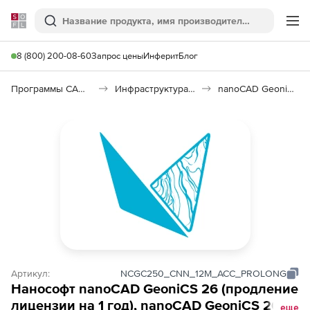
Softline
Поиск
Ме
8 (800) 200-08-60
Запрос цены
Инферит
Блог
Программы САПР и ГИС
Инфраструктура: изыскания, генплан, транспорт
nanoCAD GeoniCS 26
Артикул:
NCGC250_CNN_12M_ACC_PROLONG
Нанософт nanoCAD GeoniCS 26 (продление
лицензии на 1 год), nanoCAD GeoniCS 26
еще