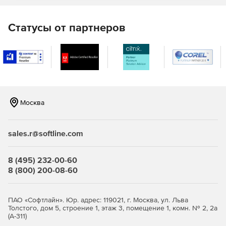
Возможности решения nanoCAD
Статусы от партнеров
GeoniCS 26
Согласованность данных.
Для согласования данных
в nanoCAD GeoniCS используется
специализированный Менеджер проектов. Все
чертежи, спецификации и другие документы проекта
гарантированно относятся именно к текущему
Москва
проекту nanoCAD GeoniCS. Это позволяет
аккумулировать в одной точке все чертежи, объекты,
расчеты и данные по проекту.
sales.r@softline.com
Оформление по российским
стандартам.
Программный комплекс nanoCAD
8 (495) 232-00-60
GeoniCS изначально настроен под зафиксированные
8 (800) 200-08-60
в российских нормативных документах требования к
оформлению с автоматическим формированием
выходной проектной документации.
ПАО «Софтлайн». Юр. адрес: 119021, г. Москва, ул. Льва
Толстого, дом 5, строение 1, этаж 3, помещение 1, комн. № 2, 2а
Открытые базы данных.
Встроенные библиотеки
(А-311)