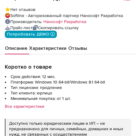
(основной модуль Топоплан), сетевая
Нет отзывов
лицензия (серверная часть) на 1 год
Softline - Авторизованный партнер Нанософт Разработка
Производитель:
Нанософт Разработка
Прайс-лист
Скопировать ссылку
Попробовать ДЕМО ⓘ
Описание
Характеристики
Отзывы
Коротко о товаре
Срок действия: 12 мес.
Платформа: Windows 10 64-bit/Windows 8.1 64-bit
Тип лицензии: продление
Тип клиента: юрлицо
Минимальная покупка: от 1 шт.
Все характеристики
Доступно только юридическим лицам и ИП – не
предназначено для личных, семейных, домашних и иных
нужд, не связанных с осуществлением