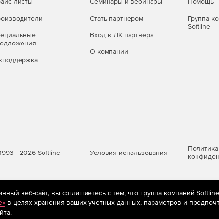
айс-листы
Семинары и вебинары
Помощь
оизводители
Стать партнером
Группа к
Softline
пециальные
Вход в ЛК партнера
редложения
О компании
хподдержка
Политика
Условия использования
1993—2026 Softline
конфиден
яются
рекомендательные технологии
(информационные технологии п
ный веб-сайт, вы соглашаетесь с тем, что группа компаний Softlin
предпочтениям пользователей сети «Интернет», находящихся на те
e»
в целях хранения ваших учетных данных, параметров и предпочт
йта.