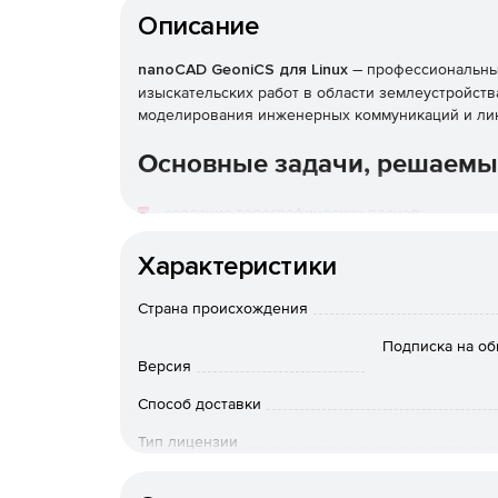
Описание
–
nanoCAD GeoniCS для Linux​
профессиональный
изыскательских работ в области землеустройств
моделирования инженерных коммуникаций и ли
Основные задачи, решаемы
создание топографических планов;
Характеристики
подготовка и создание генеральных планов
объектов;
Страна происхождения
выполнение расчетов, связанных с объемам
Подписка на о
Версия
проектирование внешних внутриплощадочны
Способ доставки
типа;
Тип лицензии
проектирование линейно-протяженных объек
сечений;
Срок действия