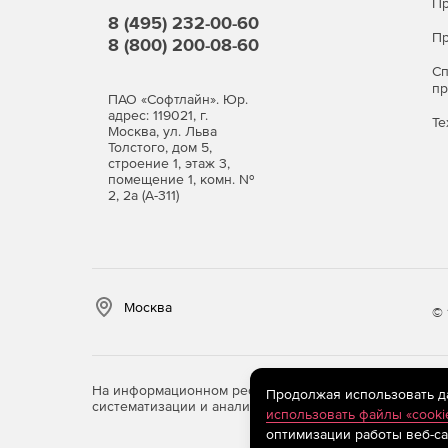
Пр
8 (495) 232-00-60
Пр
8 (800) 200-08-60
С
п
ПАО «Софтлайн». Юр.
адрес: 119021, г.
Те
Москва, ул. Льва
Толстого, дом 5,
строение 1, этаж 3,
помещение 1, комн. №
2, 2а (А-311)
Москва
© 
На информационном ресурсе store.softline.ru примен
Продолжая использовать дан
систематизации и анализа сведений, относящихся к 
использовать файлы «cooki
оптимизации работы веб-са