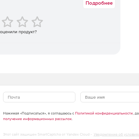
Подробнее
онной модели поверхности и инженерных
 оценили продукт?
спользуется специализированный Менеджер проектов.
 проекта гарантированно относятся именно к текущему
точке все чертежи, объекты, расчеты и данные по
д зафиксированные в российских нормативных
тическим формированием выходной проектной
Нажимая «Подписаться», я соглашаюсь с
Политикой конфиденциальности
, д
получение информационных рассылок
.
Этот сайт защищен SmartCaptcha от Yandex Cloud -
Уведомление об условия
ких знаков, зеленых насаждений и малых