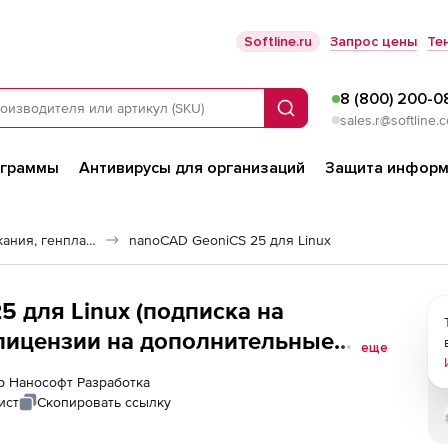
Softline.ru
Запрос цены
Те
8 (800) 200-0
Поиск
sales.r@softline.
ограммы
Антивирусы для организаций
Защита информ
Инфраструктура: изыскания, генплан, транспорт
nanoCAD GeoniCS 25 для Linux
 для Linux (подписка на
лицензии на дополнительные
еще
(доп. модуль Генплан) для Linux,
ер Нанософт Разработка
, NEW
ист
Скопировать ссылку