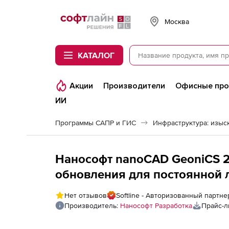
Softline
Москва
КАТАЛОГ
Акции
Производители
Офисные пр
ИИ
Программы САПР и ГИС
Нанософт nanoCAD GeoniCS 25
обновления для постоянной 
модули), nanoCAD GeoniCS 25 
Нет отзывов
Softline - Авторизованный партн
update subscription на 3 года
Производитель:
Нанософт Разработка
Прайс-л