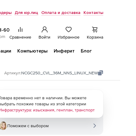
ндеры
Для юр.лиц
Оплата и доставка
Контакты
8-60
com
Сравнение
Войти
Избранное
Корзина
ации
Компьютеры
Инферит
Блог
Артикул:
NCGC250_CVL_36M_NNS_LINUX_NEW
Товара временно нет в наличии. Вы можете
выбрать похожие товары из этой категории
Инфраструктура: изыскания, генплан, транспорт
Поможем с выбором