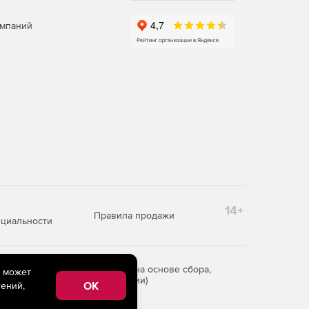
омпаний
14+
Правила продажи
циальности
редоставления информации на основе сбора,
e может
рритории Российской Федерации)
OK
ений,