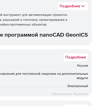
Подробнее
 инструмент для автоматизации проектно-
а, изысканий и генплана, проектирования и
нейно-протяженных объектов.
е программой nanoCAD GeoniCS
 предприятий, сооружений и жилищно-гражданских
Подробнее
Россия
и земляных масс;
бновления для постоянной лицензии на дополнительные
модули
х инженерных коммуникаций подземного и наземного
Электронный
Обновление, Подписка
тов с подготовкой плана, профиля и поперечных
36 мес.