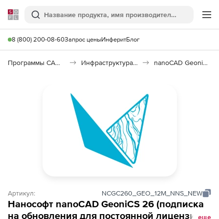
Softline
Поиск
Ме
8 (800) 200-08-60
Запрос цены
Инферит
Блог
Программы САПР и ГИС
Инфраструктура: изыскания, генплан, транспорт
nanoCAD GeoniCS 26
Артикул:
NCGC260_GEO_12M_NNS_NEW
Нанософт nanoCAD GeoniCS 26 (подписка
на обновления для постоянной лицензии),
еще