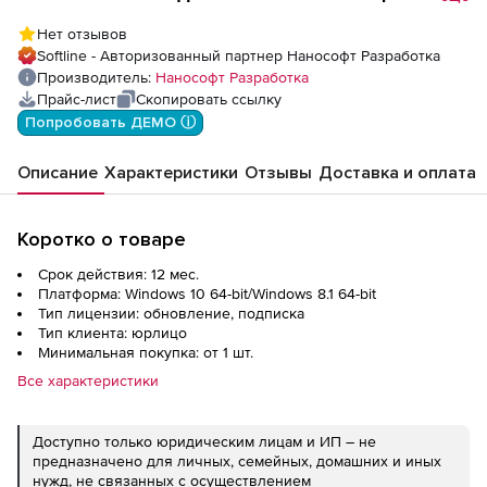
nanoCAD GeoniCS 26 (доп. модуль
Нет отзывов
Геомодель), update subscription на 1 год,
Softline - Авторизованный партнер Нанософт Разработка
NEW
Производитель:
Нанософт Разработка
Прайс-лист
Скопировать ссылку
Попробовать ДЕМО ⓘ
Описание
Характеристики
Отзывы
Доставка и оплата
Коротко о товаре
Срок действия: 12 мес.
Платформа: Windows 10 64-bit/Windows 8.1 64-bit
Тип лицензии: обновление, подписка
Тип клиента: юрлицо
Минимальная покупка: от 1 шт.
Все характеристики
Доступно только юридическим лицам и ИП – не
предназначено для личных, семейных, домашних и иных
нужд, не связанных с осуществлением