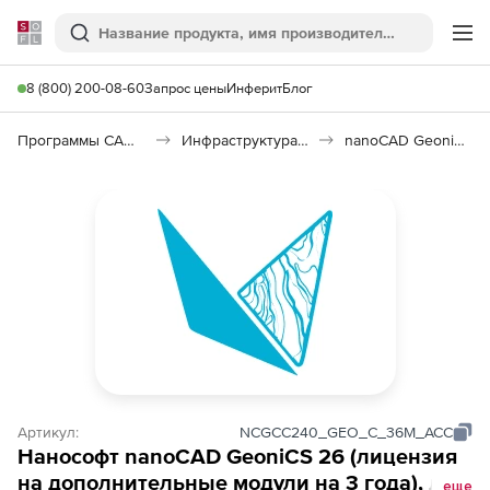
Softline
Поиск
Ме
8 (800) 200-08-60
Запрос цены
Инферит
Блог
Программы САПР и ГИС
Инфраструктура: изыскания, генплан, транспорт
nanoCAD GeoniCS 26
Артикул:
NCGCC240_GEO_C_36M_ACC
Нанософт nanoCAD GeoniCS 26 (лицензия
на дополнительные модули на 3 года), доп.
еще