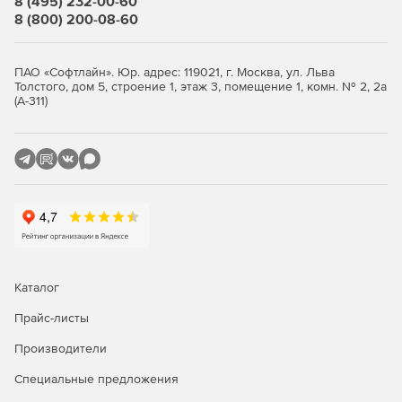
8 (495) 232-00-60
GeoniCS изначально настроен под зафиксированные
8 (800) 200-08-60
в российских нормативных документах требования к
оформлению с автоматическим формированием
выходной проектной документации.
ПАО «Софтлайн». Юр. адрес: 119021, г. Москва, ул. Льва
Толстого, дом 5, строение 1, этаж 3, помещение 1, комн. № 2, 2а
Открытые базы данных.
Встроенные библиотеки
(А-311)
(условных топографических знаков, зеленых
насаждений и малых архитектурных форм,
инженерных коммуникаций и правил трассировки)
предоставляют пользователю гибкие инструменты
выполнения проектных работ. Все библиотеки и базы
данных открыты, пользователь может пополнять их
собственными наработками.
Обмен данными через открытые стандарты (IFC).
Благодаря возможности выгрузки в международные
Каталог
форматы обмена данными (IFC), информационные
модели поверхности и инженерных сетей,
Прайс-листы
сформированные в nanoCAD GeoniCS, могут быть
Производители
встроены в общую информационную модель
проектируемого объекта.
Специальные предложения