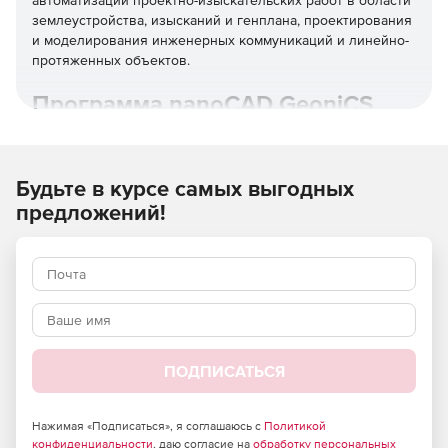
автоматизации проектно-изыскательских работ в области
землеустройства, изысканий и генплана, проектирования
и моделирования инженерных коммуникаций и линейно-
протяженных объектов.
Программа nanoCAD GeoniCS
26 решает основные задачи:
Создание топографических планов.
Будьте в курсе самых выгодных
предложений!
Подготовка и создание генеральных планов
предприятий, сооружений и жилищно-гражданских
объектов.
Выполнение расчетов, связанных с объемами
земляных масс.
Проектирование внешних внутриплощадочных
инженерных коммуникаций подземного и наземного
ПОДПИСАТЬСЯ
типа.
Нажимая «Подписаться», я соглашаюсь с
Политикой
Проектирование линейно-протяженных объектов с
конфиденциальности
, даю согласие на
обработку персональных