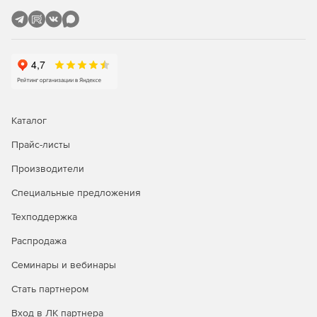
«База геологических скважин»
Обеспечивает создание, хранение и обработку
геологических данных по линейным и площадным
объектам изысканий.
Конфигурация «Геология»
Каталог
Моделирование геологических разрезов на профилях на
Прайс-листы
базе данных геологических скважин.
Производители
Конфигурация «Гидрология»
Специальные предложения
Установление горизонтов высоких вод (ГВВ) различной
Техподдержка
обеспеченности и проведение расчётов изменений
русла реки.
Распродажа
Конфигурация «Трубопроводы»
Семинары и вебинары
Стать партнером
Моделирование магистральных и промысловых
газопроводов, нефтепроводов, нефтепродуктопроводов
Вход в ЛК партнера