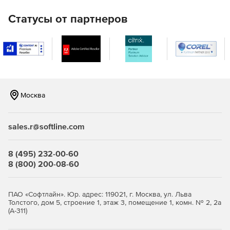
стадии
Статусы от партнеров
Улучшенное понимание данных, эффективная
коммуникация между специалистами, оптимизация
анализа и повышения удобства работы с проектом.
Соответствие нормативным
документам РФ
Москва
Обеспечение юридической безопасности, высокого
качества и надежности проектов, простота адаптации к
изменениям законодательства и минимизация затрат на
sales.r@softline.com
доработки.
Конфигурации nanoCAD
8 (495) 232-00-60
GeoSeries
8 (800) 200-08-60
«Трассы и профили»
ПАО «Софтлайн». Юр. адрес: 119021, г. Москва, ул. Льва
Толстого, дом 5, строение 1, этаж 3, помещение 1, комн. № 2, 2а
Предназначен для проектных работ по созданию трасс
(А-311)
трубопроводов и других линейных сооружений
построения продольных профилей.