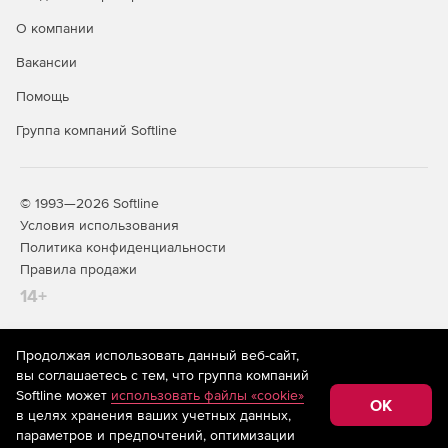
и газопроводов систем газоснабжения.
О компании
Ключевые функции:
Вакансии
Разработка интерактивных моделей маршрутов
Помощь
протяженных сооружений.
Группа компаний Softline
Формирование продольных профилей трассы с
индивидуализированными табличными вставками.
© 1993—2026 Softline
Организация коллективной базы данных
Условия использования
геологоразведочных скважин.
Политика конфиденциальности
Генерация геологических поперечников на
Правила продажи
основании разведданных скважин.
14+
Анализ изменений речной русла в местах подводного
пересечения трубопроводами.
Продолжая использовать данный веб-сайт,
На информационном ресурсе store.softline.ru применяются
вы соглашаетесь с тем, что группа компаний
рекомендательные технологии
(информационные технологии
Определение уровня высокой воды разных
Softline может
использовать файлы «cookie»
предоставления информации на основе сбора,
OK
вероятностей возникновения гидродинамическим
в целях хранения ваших учетных данных,
систематизации и анализа сведений, относящихся к
способом.
предпочтениям пользователей сети «Интернет»,
параметров и предпочтений, оптимизации
находящихся на территории Российской Федерации)