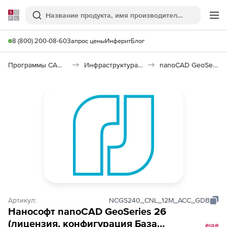
Softline
Поиск
Ме
8 (800) 200-08-60
Запрос цены
Инферит
Блог
Программы САПР и ГИС
Инфраструктура: изыскания, генплан, транспорт
nanoCAD GeoSeries 26
Артикул:
NCGS240_CNL_12M_ACC_GDB
Нанософт nanoCAD GeoSeries 26
(лицензия, конфигурация База
еще