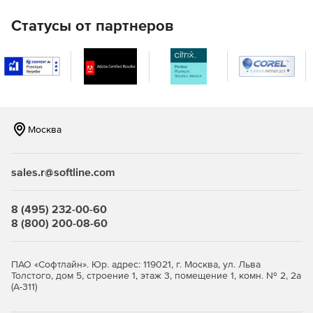
стадии
Статусы от партнеров
Улучшенное понимание данных, эффективная
коммуникация между специалистами, оптимизация
анализа и повышения удобства работы с проектом.
Соответствие нормативным
документам РФ
Москва
Обеспечение юридической безопасности, высокого
качества и надежности проектов, простота адаптации к
изменениям законодательства и минимизация затрат на
sales.r@softline.com
доработки.
Конфигурации nanoCAD
8 (495) 232-00-60
GeoSeries
8 (800) 200-08-60
«Трассы и профили»
ПАО «Софтлайн». Юр. адрес: 119021, г. Москва, ул. Льва
Толстого, дом 5, строение 1, этаж 3, помещение 1, комн. № 2, 2а
Предназначен для проектных работ по созданию трасс
(А-311)
трубопроводов и других линейных сооружений
построения продольных профилей.