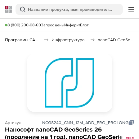
Softline
Поиск
Ме
8 (800) 200-08-60
Запрос цены
Инферит
Блог
Программы САПР и ГИС
Инфраструктура: изыскания, генплан, транспорт
nanoCAD GeoSeries 26
Артикул:
NCGS240_CNN_12M_ADD_PRO_PROLONG
Нанософт nanoCAD GeoSeries 26
(продление на 1 год), nanoCAD GeoSeries
еще