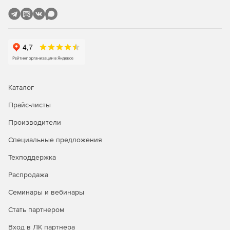
«База геологических скважин»
Обеспечивает создание, хранение и обработку
геологических данных по линейным и площадным
объектам изысканий.
Конфигурация «Геология»
Каталог
Моделирование геологических разрезов на профилях на
Прайс-листы
базе данных геологических скважин.
Производители
Конфигурация «Гидрология»
Специальные предложения
Установление горизонтов высоких вод (ГВВ) различной
Техподдержка
обеспеченности и проведение расчётов изменений
русла реки.
Распродажа
Конфигурация «Трубопроводы»
Семинары и вебинары
Стать партнером
Моделирование магистральных и промысловых
газопроводов, нефтепроводов, нефтепродуктопроводов
Вход в ЛК партнера