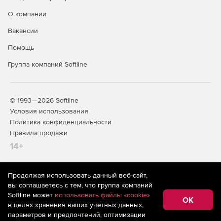
и газопроводов систем газоснабжения.
О компании
Ключевые функции:
Вакансии
Разработка интерактивных моделей маршрутов
Помощь
протяженных сооружений.
Группа компаний Softline
Формирование продольных профилей трассы с
индивидуализированными табличными вставками.
© 1993—2026 Softline
Организация коллективной базы данных
Условия использования
геологоразведочных скважин.
Политика конфиденциальности
Генерация геологических поперечников на
Правила продажи
основании разведданных скважин.
14+
Анализ изменений речной русла в местах подводного
пересечения трубопроводами.
Продолжая использовать данный веб-сайт,
На информационном ресурсе store.softline.ru применяются
вы соглашаетесь с тем, что группа компаний
рекомендательные технологии
(информационные технологии
Определение уровня высокой воды разных
Softline может
использовать файлы «cookie»
предоставления информации на основе сбора,
OK
вероятностей возникновения гидродинамическим
в целях хранения ваших учетных данных,
систематизации и анализа сведений, относящихся к
способом.
предпочтениям пользователей сети «Интернет»,
параметров и предпочтений, оптимизации
находящихся на территории Российской Федерации)