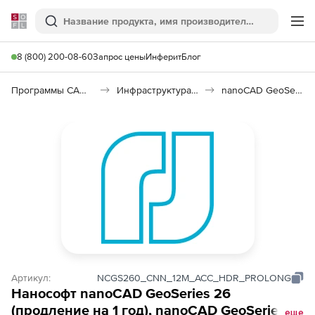
Softline
Поиск
Ме
8 (800) 200-08-60
Запрос цены
Инферит
Блог
Программы САПР и ГИС
Инфраструктура: изыскания, генплан, транспорт
nanoCAD GeoSeries 26
Артикул:
NCGS260_CNN_12M_ACC_HDR_PROLONG
Нанософт nanoCAD GeoSeries 26
(продление на 1 год), nanoCAD GeoSeries
еще