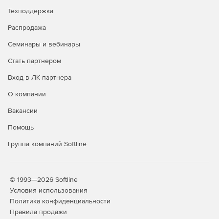
русла реки.
Техподдержка
Конфигурация «Трубопроводы»
Распродажа
Семинары и вебинары
Моделирование магистральных и промысловых
газопроводов, нефтепроводов, нефтепродуктопроводов
Стать партнером
и газопроводов систем газоснабжения.
Вход в ЛК партнера
Ключевые функции:
О компании
Разработка интерактивных моделей маршрутов
Вакансии
протяженных сооружений.
Помощь
Формирование продольных профилей трассы с
Группа компаний Softline
индивидуализированными табличными вставками.
Организация коллективной базы данных
геологоразведочных скважин.
© 1993—2026 Softline
Условия использования
Генерация геологических поперечников на
Политика конфиденциальности
основании разведданных скважин.
Правила продажи