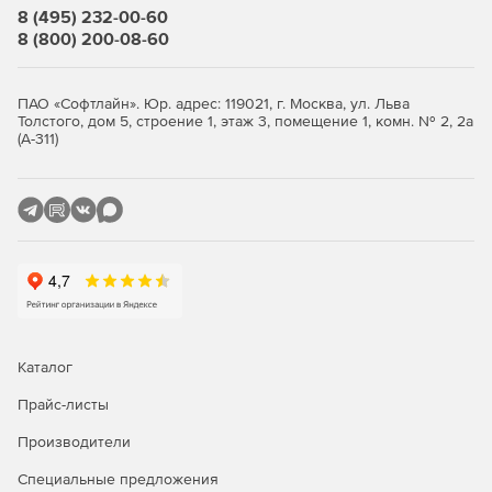
8 (495) 232-00-60
8 (800) 200-08-60
«Трассы и профили»
Предназначен для проектных работ по созданию трасс
ПАО «Софтлайн». Юр. адрес: 119021, г. Москва, ул. Льва
трубопроводов и других линейных сооружений
Толстого, дом 5, строение 1, этаж 3, помещение 1, комн. № 2, 2а
построения продольных профилей.
(А-311)
«База геологических скважин»
Обеспечивает создание, хранение и обработку
геологических данных по линейным и площадным
объектам изысканий.
Конфигурация «Геология»
Моделирование геологических разрезов на профилях на
Каталог
базе данных геологических скважин.
Прайс-листы
Конфигурация «Гидрология»
Производители
Установление горизонтов высоких вод (ГВВ) различной
Специальные предложения
обеспеченности и проведение расчётов изменений