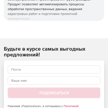
Продукт позволяет автоматизировать процессы
обработки пространственных данных, ведения
кадастровых работ и подготовки проектной
документации.
Используйте nanoCAD GeoSeries для ускоренного
создания проектов инженерных объектов,
соответствующих нормативным документам
Российской Федерации.
Будьте в курсе самых выгодных
Основные преимущества
предложений!
nanoCAD GeoSeries
Динамическое проектирование
Адаптация проектных решений в реальном времени,
повышение точности расчетов, ускорение процесса
разработки и выявление недостатков на ранних стадиях.
ПОДПИСАТЬСЯ
Совместная работа специалистов
Нажимая «Подписаться», я соглашаюсь с
Политикой