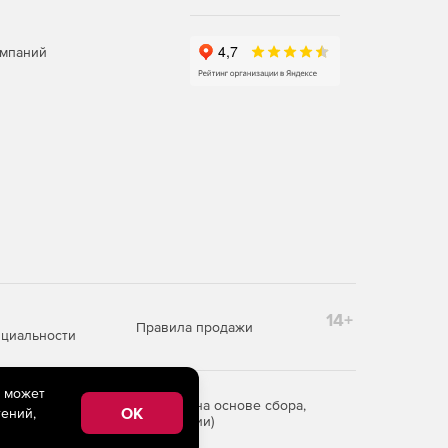
омпаний
14+
Правила продажи
циальности
e может
редоставления информации на основе сбора,
OK
ений,
рритории Российской Федерации)