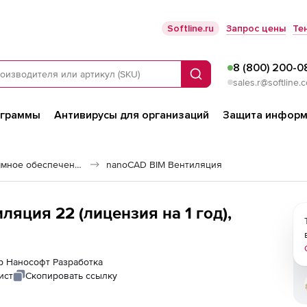
Softline.ru
Запрос цены
Те
8 (800) 200-0
Поиск
sales.r@softline.
ограммы
Антивирусы для организаций
Защита информ
Строительное программное обеспечение
nanoCAD BIM Вентиляция
яция 22 (лицензия на 1 год),
ер Нанософт Разработка
ист
Скопировать ссылку