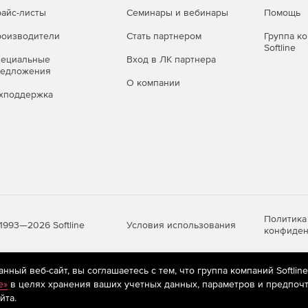
айс-листы
Семинары и вебинары
Помощь
оизводители
Стать партнером
Группа к
Softline
пециальные
Вход в ЛК партнера
редложения
О компании
хподдержка
Политика
Условия использования
1993—2026 Softline
конфиден
ный веб-сайт, вы соглашаетесь с тем, что группа компаний Softlin
яются
рекомендательные технологии
(информационные технологии п
e»
в целях хранения ваших учетных данных, параметров и предпочт
предпочтениям пользователей сети «Интернет», находящихся на те
йта.