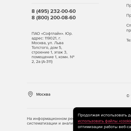
Пр
8 (495) 232-00-60
Пр
8 (800) 200-08-60
С
п
ПАО «Софтлайн». Юр.
адрес: 119021, г.
Те
Москва, ул. Льва
Толстого, дом 5,
строение 1, этаж 3,
помещение 1, комн. №
2, 2а (А-311)
Москва
© 
Продолжая использовать дан
На информационном ресурсе store.softline.ru примен
использовать файлы «cooki
систематизации и анализа сведений, относящихся к 
оптимизации работы веб-са