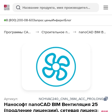
Softline
Поиск
Ме
8 (800) 200-08-60
Запрос цены
Инферит
Блог
Программы САПР и ГИС
Строительное программное обеспечение
nanoCAD BIM Вентиляция
Артикул:
NCHVAC240_CNN_36M_ACC_PROLONG
Нанософт nanoCAD BIM Вентиляция 25
(продление лицензии), сетевая лицензия
еще