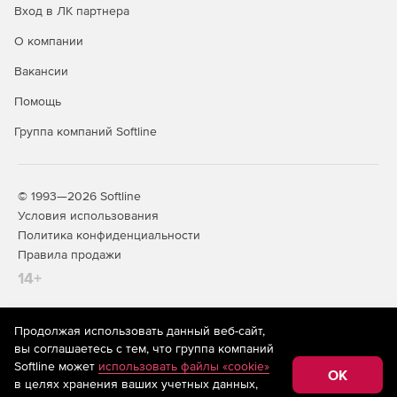
Вход в ЛК партнера
О компании
Вакансии
Помощь
Группа компаний Softline
© 1993—2026 Softline
Условия использования
Политика конфиденциальности
Правила продажи
14+
Продолжая использовать данный веб-сайт,
На информационном ресурсе store.softline.ru применяются
вы соглашаетесь с тем, что группа компаний
рекомендательные технологии
(информационные технологии
Softline может
использовать файлы «cookie»
предоставления информации на основе сбора,
OK
в целях хранения ваших учетных данных,
систематизации и анализа сведений, относящихся к