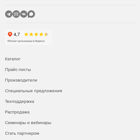
nanoCAD BIM Вентиляция реализует принцип открытого
взаимодействия и свободного обмена данными (принцип
OpenBIM): построение единой информационной модели
набором специализированных инструментов. Благодаря
поддержке экспорта в обменные файлы (IFC),
информационные модели систем вентиляции и
кондиционирования без каких-либо затруднений
вливаются в общую информационную модель
проектируемого объекта, реализуемую на любой ТИМ-
Каталог
платформе (BIM-платформе).
Прайс-листы
Купите nanoCAD BIM Вентиляция в нашем интернет-
магазине по доступной цене.
Производители
Специальные предложения
Техподдержка
Распродажа
Семинары и вебинары
Стать партнером