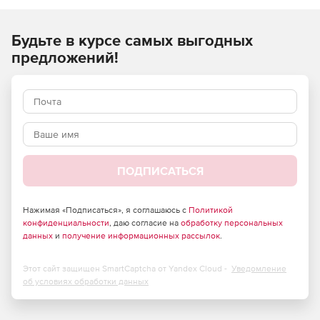
Мультивидовое представление модели
Будьте в курсе самых выгодных
В nanoCAD BIM Вентиляция модель проекта хранится в
предложений!
единой базе данных, а все документы являются
различными формами ее отображения. Формы
отображения модели в nanoCAD BIM Вентиляция:
трехмерная – 3Д-вид как всей модели, так и ее части;
двумерная – план расположения оборудования и
прокладки трасс;
ПОДПИСАТЬСЯ
табличная – например, спецификация оборудования,
изделий и материалов.
Нажимая «Подписаться», я соглашаюсь с
Политикой
конфиденциальности
, даю согласие на
обработку персональных
Важно отметить, что все формы отображения модели
данных
и
получение информационных рассылок
.
(виды) имеют двустороннюю связь с моделью. Таким
образом, они не просто визуализируют актуальное
Этот сайт защищен SmartCaptcha от Yandex Cloud -
Уведомление
состояние модели, но и позволяют редактировать ее.
об условиях обработки данных
Типовое проектирование