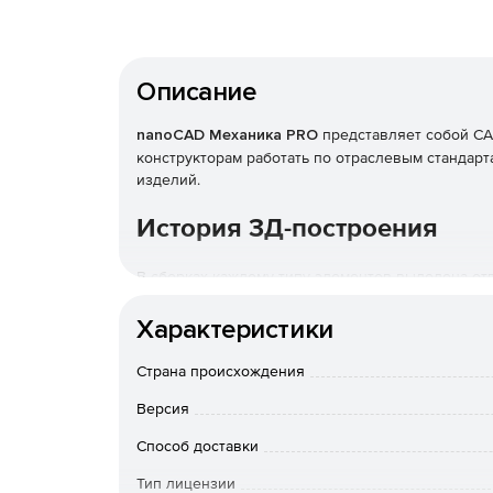
Описание
nanoCAD Механика PRO
представляет собой СА
конструкторам работать по отраслевым стандарта
изделий.
История 3Д-построения
В сборках каждому типу элементов выделена отд
структурирует процесс работы с 3Д-моделью.
Характеристики
Определенные эскизы
Страна происхождения
Цветовая индикация для полностью определенн
Версия
визуального анализа и дополнения геометрии.
Способ доставки
Панели инструментов
Тип лицензии