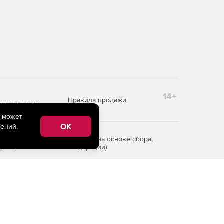
14+
Правила продажи
циальности
e может
OK
ений,
редоставления информации на основе сбора,
рритории Российской Федерации)