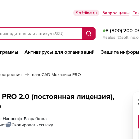
Softline.ru
Запрос цены
Те
8 (800) 200-0
Поиск
sales.r@softline.
ограммы
Антивирусы для организаций
Защита информ
остроения
nanoCAD Механика PRO
PRO 2.0 (постоянная лицензия),
)
ер Нанософт Разработка
ист
Скопировать ссылку