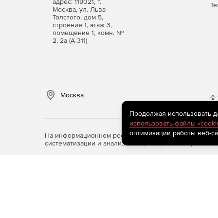
адрес: 119021, г.
Те
Москва, ул. Льва
Толстого, дом 5,
строение 1, этаж 3,
помещение 1, комн. №
2, 2а (А-311)
Москва
© 
Продолжая использовать дан
использовать файлы «cooki
оптимизации работы веб-са
На информационном ресурсе store.softline.ru примен
систематизации и анализа сведений, относящихся к 