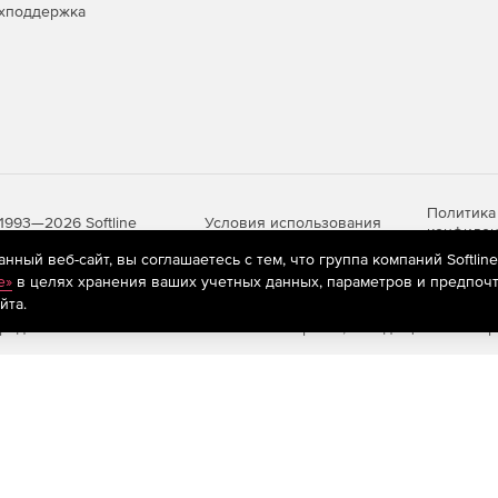
хподдержка
Политика
Условия использования
1993—2026 Softline
конфиден
ный веб-сайт, вы соглашаетесь с тем, что группа компаний Softlin
e»
в целях хранения ваших учетных данных, параметров и предпочт
йта.
яются
рекомендательные технологии
(информационные технологии п
предпочтениям пользователей сети «Интернет», находящихся на те