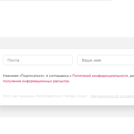
и построений ускоряет доступ к нужным элементам
нентами.
по государственным,
м стандартам (ГОСТ, ОСТ, DIN
х элементов.
тельные виды
Нажимая «Подписаться», я соглашаюсь с
Политикой конфиденциальности
, д
ов соответствуют машиностроительным стандартам и
получение информационных рассылок
.
нственных отношений в проекте.
ет-магазине по доступной цене.
Этот сайт защищен SmartCaptcha от Yandex Cloud -
Уведомление об условия