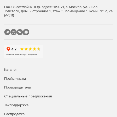
ПАО «Софтлайн». Юр. адрес: 119021, г. Москва, ул. Льва
Выгрузка данных в межнациональном формате (IFC)
Толстого, дом 5, строение 1, этаж 3, помещение 1, комн. № 2, 2а
(А-311)
Отечественная система информационного
моделирования охранно-пожарной сигнализации
(nanoCAD BIM ОПС) в полной мере воплощает ключевое
правило открытого взаимодействия при проектировании
(OpenBIM): разработку целостного цифрового образа
создаваемой системы при помощи наиболее
эффективных и надежных средств. Благодаря
возможности сохранения данных в файлы открытого
стандарта обмена информацией (IFC), цифровые модели
систем обеспечения безопасности, созданные в данной
Каталог
программе, без труда включаются в общий
информационный состав объекта, разработанный на
Прайс-листы
любой прикладной среде для моделирования (Archicad,
Производители
Revit, Allplan и других).
Специальные предложения
Базы данных производителей оборудования
Техподдержка
К программе прилагаются более 50 баз данных
Распродажа
производителей охранно-пожарных систем, извещателей,