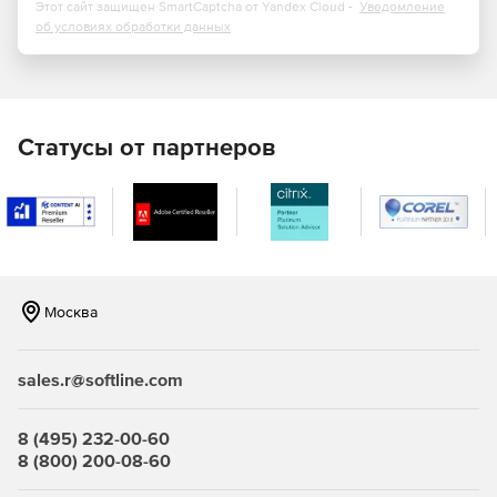
пересчитает параметры РИП по емкости.
Этот сайт защищен SmartCaptcha от Yandex Cloud -
Уведомление
об условиях обработки данных
Расчет уровня звука оповещателей
В nanoCAD BIM ОПС реализован расчет уровня звука
речевых и звуковых оповещателей. В зависимости от
исполнения оповещателей (настенные или потолочные)
Статусы от партнеров
программа автоматически рассчитывает расстояние (L-
проекцию) от точки установки оповещателей до точки
проведения измерений уровня звука: на расстоянии 1,5 м
от пола в соответствии с п. 4.2 СП 3.13130.2009 и в
зависимости от угла поворота оповещателя.
Расчет углов и зон обзора
Москва
Программный комплекс nanoCAD BIM ОПС вычисляет
углы и зоны обзора для камер системы
sales.r@softline.com
видеонаблюдения с учетом высоты установки
видеокамеры, угла наклона видеокамеры по вертикали, а
также технических характеристик видеокамеры и
8 (495) 232-00-60
объектива. В итоге на чертеж добавляются углы и зоны
8 (800) 200-08-60
обзора с учетом геометрии помещения, а результаты
расчета сводятся в отчетную таблицу.