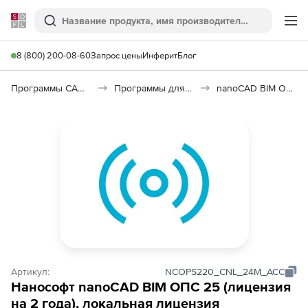
Softline
Поиск
Ме
8 (800) 200-08-60
Запрос цены
Инферит
Блог
Программы САПР и ГИС
Программы для пожарной безопасности
nanoCAD BIM ОПС 25
Артикул:
NCOPS220_CNL_24M_ACC
Нанософт nanoCAD BIM ОПС 25 (лицензия
на 2 года), локальная лицензия