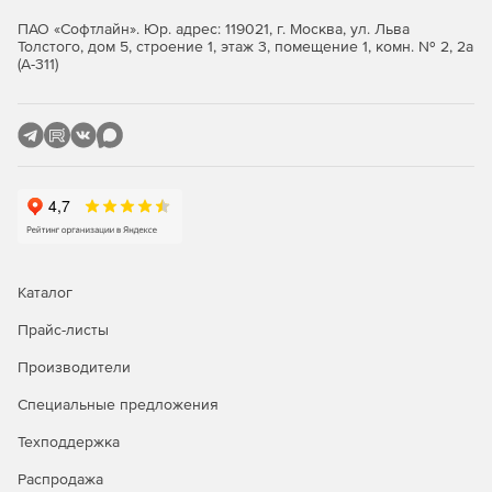
ПАО «Софтлайн». Юр. адрес: 119021, г. Москва, ул. Льва
Выгрузка данных в межнациональном формате (IFC)
Толстого, дом 5, строение 1, этаж 3, помещение 1, комн. № 2, 2а
(А-311)
Отечественная система информационного
моделирования охранно-пожарной сигнализации
(nanoCAD BIM ОПС) в полной мере воплощает ключевое
правило открытого взаимодействия при проектировании
(OpenBIM): разработку целостного цифрового образа
создаваемой системы при помощи наиболее
эффективных и надежных средств. Благодаря
возможности сохранения данных в файлы открытого
стандарта обмена информацией (IFC), цифровые модели
систем обеспечения безопасности, созданные в данной
Каталог
программе, без труда включаются в общий
информационный состав объекта, разработанный на
Прайс-листы
любой прикладной среде для моделирования (Archicad,
Производители
Revit, Allplan и других).
Специальные предложения
Базы данных производителей оборудования
Техподдержка
К программе прилагаются более 50 баз данных
Распродажа
производителей охранно-пожарных систем, извещателей,