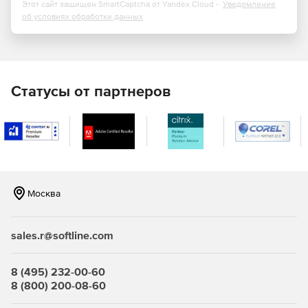
пересчитает параметры РИП по емкости.
Этот сайт защищен SmartCaptcha от Yandex Cloud -
Уведомление
об условиях обработки данных
Расчет уровня звука оповещателей
В nanoCAD BIM ОПС реализован расчет уровня звука
речевых и звуковых оповещателей. В зависимости от
исполнения оповещателей (настенные или потолочные)
Статусы от партнеров
программа автоматически рассчитывает расстояние (L-
проекцию) от точки установки оповещателей до точки
проведения измерений уровня звука: на расстоянии 1,5 м
от пола в соответствии с п. 4.2 СП 3.13130.2009 и в
зависимости от угла поворота оповещателя.
Расчет углов и зон обзора
Москва
Программный комплекс nanoCAD BIM ОПС вычисляет
углы и зоны обзора для камер системы
sales.r@softline.com
видеонаблюдения с учетом высоты установки
видеокамеры, угла наклона видеокамеры по вертикали, а
также технических характеристик видеокамеры и
8 (495) 232-00-60
объектива. В итоге на чертеж добавляются углы и зоны
8 (800) 200-08-60
обзора с учетом геометрии помещения, а результаты
расчета сводятся в отчетную таблицу.