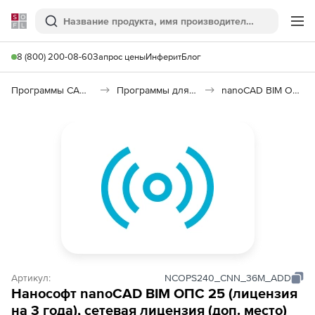
Softline
Поиск
Ме
8 (800) 200-08-60
Запрос цены
Инферит
Блог
Программы САПР и ГИС
Программы для пожарной безопасности
nanoCAD BIM ОПС 25
Артикул:
NCOPS240_CNN_36M_ADD
Нанософт nanoCAD BIM ОПС 25 (лицензия
на 3 года), сетевая лицензия (доп. место)