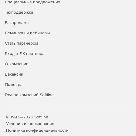
Специальные предложения
К программе прилагаются более 50 баз данных
производителей охранно-пожарных систем, извещателей,
Техподдержка
систем оповещения и кабеленесущих систем.
Распродажа
Прозрачный импорт из баз производителей позволяет
всегда иметь под рукой любое оборудование,
Семинары и вебинары
представленное в этих базах, а значит быстрее и
успешнее разрабатывать проект. Все базы данных
Стать партнером
открыты для редактирования.
Вход в ЛК партнера
Документирование проекта
О компании
Программа не только сокращает до минимума число
Вакансии
неточностей при разработке проекта, но и
Помощь
самостоятельно создает отчетную документацию по
государственным стандартам для последующего
Группа компаний Softline
размещения либо в области чертежа, либо в пакете
офисных программ для работы с текстами и таблицами
(Microsoft Office).
© 1993—2026 Softline
Купите nanoCAD BIM ОПС 25 в нашем интернет-
Условия использования
магазине по доступной цене.
Политика конфиденциальности