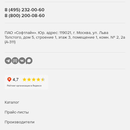
объектива. В итоге на чертеж добавляются углы и зоны
обзора с учетом геометрии помещения, а результаты
8 (495) 232-00-60
расчета сводятся в отчетную таблицу.
8 (800) 200-08-60
Выгрузка данных в межнациональном формате (IFC)
ПАО «Софтлайн». Юр. адрес: 119021, г. Москва, ул. Льва
Отечественная система информационного
Толстого, дом 5, строение 1, этаж 3, помещение 1, комн. № 2, 2а
(А-311)
моделирования охранно-пожарной сигнализации
(nanoCAD BIM ОПС) в полной мере воплощает ключевое
правило открытого взаимодействия при проектировании
(OpenBIM): разработку целостного цифрового образа
создаваемой системы при помощи наиболее
эффективных и надежных средств. Благодаря
возможности сохранения данных в файлы открытого
стандарта обмена информацией (IFC), цифровые модели
систем обеспечения безопасности, созданные в данной
программе, без труда включаются в общий
информационный состав объекта, разработанный на
Каталог
любой прикладной среде для моделирования (Archicad,
Revit, Allplan и других).
Прайс-листы
Производители
Базы данных производителей оборудования