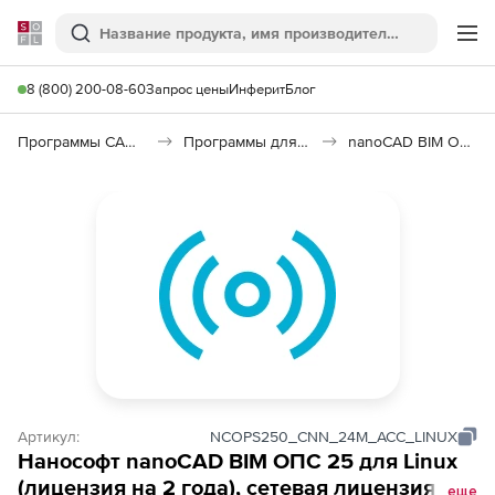
Softline
Поиск
Ме
8 (800) 200-08-60
Запрос цены
Инферит
Блог
Программы САПР и ГИС
Программы для пожарной безопасности
nanoCAD BIM ОПС 25
Артикул:
NCOPS250_CNN_24M_ACC_LINUX
Нанософт nanoCAD BIM ОПС 25 для Linux
(лицензия на 2 года), сетевая лицензия
еще