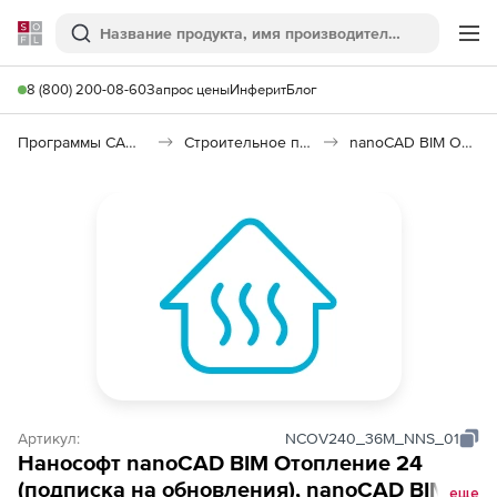
Softline
Поиск
Ме
8 (800) 200-08-60
Запрос цены
Инферит
Блог
Программы САПР и ГИС
Строительное программное обеспечение
nanoCAD BIM Отопление 26
Артикул:
NCOV240_36M_NNS_01
Нанософт nanoCAD BIM Отопление 24
(подписка на обновления), nanoCAD BIM
еще