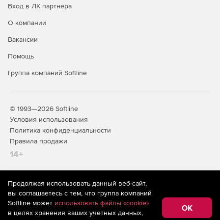
Вход в ЛК партнера
О компании
Вакансии
Помощь
Группа компаний Softline
© 1993—2026 Softline
Условия использования
Политика конфиденциальности
Правила продажи
14+
Продолжая использовать данный веб-сайт,
На информационном ресурсе store.softline.ru применяются
вы соглашаетесь с тем, что группа компаний
рекомендательные технологии
(информационные технологии
Softline может
использовать файлы «cookie»
предоставления информации на основе сбора,
OK
в целях хранения ваших учетных данных,
систематизации и анализа сведений, относящихся к