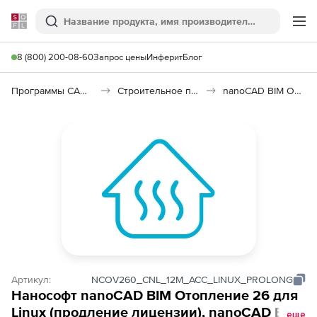
Softline
Поиск
Ме
8 (800) 200-08-60
Запрос цены
Инферит
Блог
Программы САПР и ГИС
Строительное программное обеспечение
nanoCAD BIM Отопление 26
Артикул:
NCOV260_CNL_12M_ACC_LINUX_PROLONG
Нанософт nanoCAD BIM Отопление 26 для
Linux (продление лицензии), nanoCAD BIM
еще