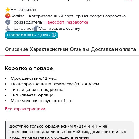
Отопление 26, локальная лицензия для
Нет отзывов
Linux на 1 год
Softline - Авторизованный партнер Нанософт Разработка
Производитель:
Нанософт Разработка
Прайс-лист
Скопировать ссылку
Попробовать ДЕМО ⓘ
Описание
Характеристики
Отзывы
Доставка и оплата
Коротко о товаре
Срок действия: 12 мес.
Платформа: AstraLinux/Windows/РОСА Хром
Тип лицензии: продление
Тип клиента: юрлицо
Минимальная покупка: от 1 шт.
Все характеристики
Доступно только юридическим лицам и ИП – не
предназначено для личных, семейных, домашних и иных
нужд, не связанных с осуществлением