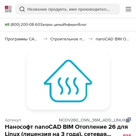
Softline
Поиск
Ме
8 (800) 200-08-60
Запрос цены
Инферит
Блог
Программы САПР и ГИС
Строительное программное обеспечение
nanoCAD BIM Отопление 26
Артикул:
NCOV260_CNN_36M_ADD_LINUX
Нанософт nanoCAD BIM Отопление 26 для
Linux (лицензия на 3 года), сетевая
еще