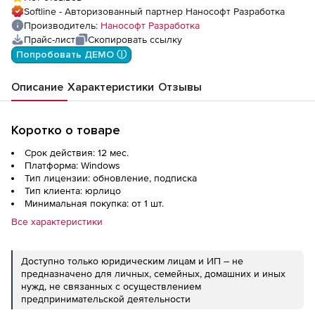
Облака точек 25 (конфигурация ReClouds),
Softline - Авторизованный партнер Нанософт Разработка
update subscription на 1 год
Производитель:
Нанософт Разработка
Прайс-лист
Скопировать ссылку
Попробовать ДЕМО ⓘ
Описание
Характеристики
Отзывы
Коротко о товаре
Срок действия: 12 мес.
Платформа: Windows
Тип лицензии: обновление, подписка
Тип клиента: юрлицо
Минимальная покупка: от 1 шт.
Все характеристики
Доступно только юридическим лицам и ИП – не
предназначено для личных, семейных, домашних и иных
нужд, не связанных с осуществлением
предпринимательской деятельности