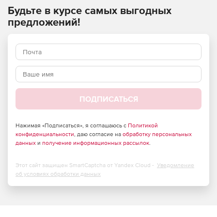
эффективно выполняемых средствами этого
Будьте в курсе самых выгодных
программного решения:
предложений!
визуализация данных;
регистрация (сшивка);
фильтрация;
сегментация;
ПОДПИСАТЬСЯ
классификация;
Нажимая «Подписаться», я соглашаюсь с
Политикой
векторизация;
конфиденциальности
, даю согласие на
обработку персональных
данных
и
получение информационных рассылок
.
расчеты с использованием необработанных данных.
Этот сайт защищен SmartCaptcha от Yandex Cloud -
Уведомление
Возможности программы nanoCAD Облака точек
об условиях обработки данных
nanoCAD Облака точек располагает инструментами для
выполнения следующих задач: