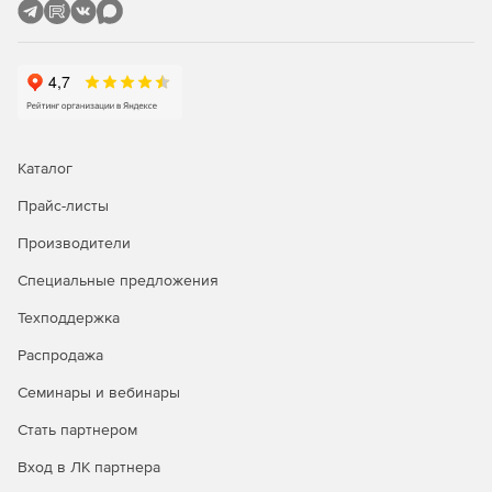
построение сечений, назначение областей просмотра,
поддержка динамических сечений;
интеграция облаков точек в рабочую среду nanoCAD;
полуавтоматическая и ручная фильтрация данных;
Каталог
классификация с использованием ручных и
полуавтоматических инструментов;
Прайс-листы
Производители
автоматическая идентификация земли;
Специальные предложения
создание триангуляционных моделей, включая
цифровую модель рельефа (DEM);
Техподдержка
полуавтоматическая и ручная векторизация;
Распродажа
Семинары и вебинары
измерения длин и площадей;
Стать партнером
вычисление прямых объемов по данным облаков
точек и проектных поверхностей.
Вход в ЛК партнера