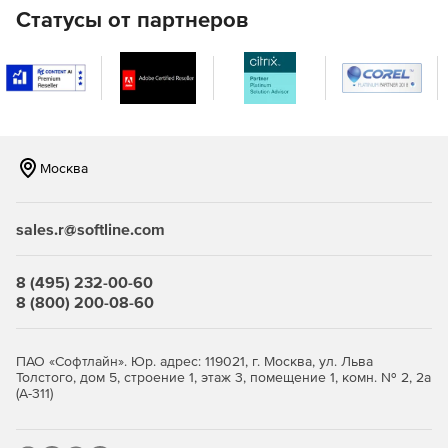
импорт точек из популярных форматов обмена (LAS,
Статусы от партнеров
BIN, PTS, PTX, PCD, XYZ);
предварительная обработка: фильтрация по
различным критериям;
импорт марок из внешних источников;
Москва
регистрация по маркам и ручной привязке;
контроль качества регистрации облаков;
sales.r@softline.com
оптимизированное хранение данных с
метаинформацией (классификация точек, параметры
8 (495) 232-00-60
измерений, отсканированный цвет), реализованное с
8 (800) 200-08-60
использованием технологии стохастических
пространственных деревьев;
ПАО «Софтлайн». Юр. адрес: 119021, г. Москва, ул. Льва
визуализация с использованием широкого спектра
Толстого, дом 5, строение 1, этаж 3, помещение 1, комн. № 2, 2а
методов, фотореалистическое отображение,
(А-311)
отображение с поддержкой нескольких видовых
экранов;