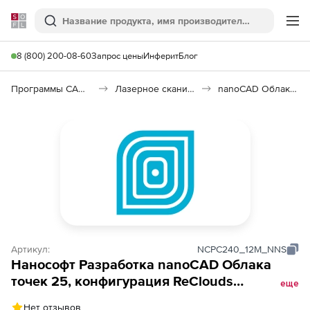
Softline
Поиск
Ме
8 (800) 200-08-60
Запрос цены
Инферит
Блог
Программы САПР и ГИС
Лазерное сканирование
nanoCAD Облака точек
Артикул:
NCPC240_12M_NNS
Нанософт Разработка nanoCAD Облака
точек 25, конфигурация ReClouds
еще
(подписка на обновления), nanoCAD
Нет отзывов