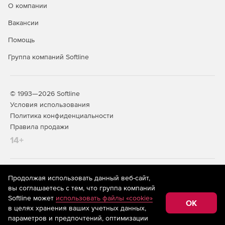
О компании
Основные преимущества программы
Вакансии
Уникальное мощное программное ядро.
Помощь
Эффективная обработка облаков, объединяющих до
Группа компаний Softline
2,5 млрд точек.
Специальные методы навигации по облакам точек.
© 1993—2026 Softline
Профессиональные инструменты работы с исходными
Условия использования
данными.
Политика конфиденциальности
Правила продажи
Полная интеграция со средой nanoCAD и
14+
возможность интеграции со сторонними
вертикальными приложениями.
Источники данных
На информационном ресурсе store.softline.ru применяются
Продолжая использовать данный веб-сайт,
рекомендательные технологии
(информационные технологии
вы соглашаетесь с тем, что группа компаний
предоставления информации на основе сбора,
Источниками исходных данных для программы nanoCAD
Softline может
использовать файлы «cookie»
систематизации и анализа сведений, относящихся к
OK
Облака точек являются:
в целях хранения ваших учетных данных,
предпочтениям пользователей сети «Интернет»,
находящихся на территории Российской Федерации)
параметров и предпочтений, оптимизации
данные трехмерного лазерного сканирования (LIDAR);