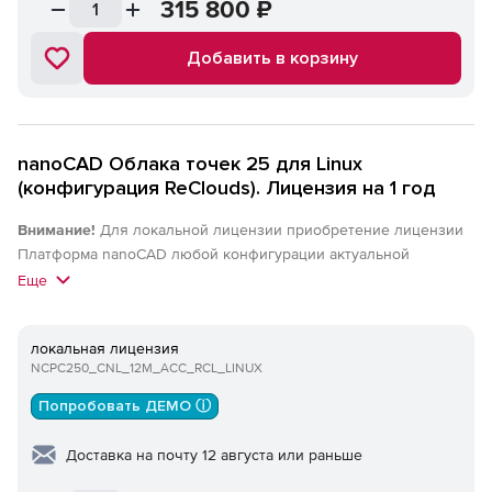
315 800
₽
Добавить в корзину
nanoCAD Облака точек 25 для Linux
(конфигурация ReClouds). Лицензия на 1 год
Внимание!
Для локальной лицензии приобретение лицензии
Платформа nanoCAD любой конфигурации актуальной
(локальной) версии обязательно. Для сетевых лицензий
Еще
приобретение лицензии Платформа nanoCAD любой
конфигурации актуальной версии или nanoCAD Корпоративная
локальная лицензия
лицензия актуальной версии обязательно.
NCPC250_CNL_12M_ACC_RCL_LINUX
Попробовать ДЕМО ⓘ
Доставка на почту 12 августа или раньше