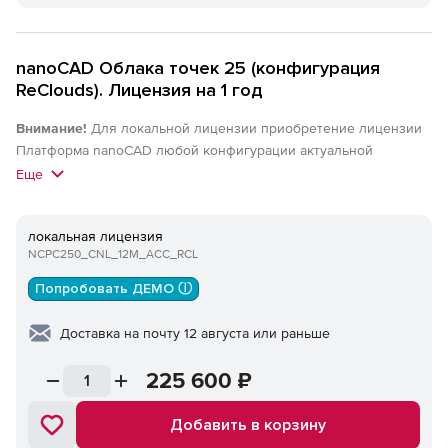
nanoCAD Облака точек 25 (конфигурация
ReClouds). Лицензия на 1 год
Внимание!
Для локальной лицензии приобретение лицензии
Платформа nanoCAD любой конфигурации актуальной
(локальной) версии обязательно. Для сетевых лицензий
Еще
приобретение лицензии Платформа nanoCAD любой
конфигурации актуальной версии или nanoCAD Корпоративная
локальная лицензия
лицензия актуальной версии обязательно.
NCPC250_CNL_12M_ACC_RCL
Попробовать ДЕМО ⓘ
Доставка на почту 12 августа или раньше
225 600
₽
Добавить в корзину