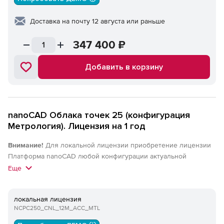
Доставка на почту 12 августа или раньше
347 400
₽
Добавить в корзину
nanoCAD Облака точек 25 (конфигурация
Метрология). Лицензия на 1 год
Внимание!
Для локальной лицензии приобретение лицензии
Платформа nanoCAD любой конфигурации актуальной
(локальной) версии обязательно. Для сетевых лицензий
Еще
приобретение лицензии Платформа nanoCAD любой
конфигурации актуальной версии или nanoCAD Корпоративная
локальная лицензия
лицензия актуальной версии обязательно.
NCPC250_CNL_12M_ACC_MTL