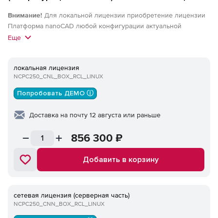
Внимание!
Для локальной лицензии приобретение лицензии
Платформа nanoCAD любой конфигурации актуальной
(локальной) версии обязательно. Для сетевых лицензий
Еще
приобретение лицензии Платформа nanoCAD любой
конфигурации актуальной версии или nanoCAD Корпоративная
локальная лицензия
лицензия актуальной версии обязательно. Приобретение
NCPC250_CNL_BOX_RCL_LINUX
подписки на обновление обязательно.
Попробовать ДЕМО ⓘ
Доставка на почту 12 августа или раньше
856 300
₽
Добавить в корзину
сетевая лицензия (серверная часть)
NCPC250_CNN_BOX_RCL_LINUX