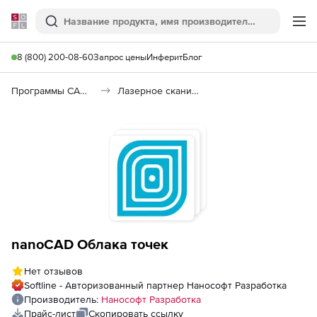
Softline
Поиск
Ме
8 (800) 200-08-60
Запрос цены
Инферит
Блог
Программы САПР и ГИС
Лазерное сканирование
nanoCAD Облака точек
Нет отзывов
Softline - Авторизованный партнер Нанософт Разработка
Производитель:
Нанософт Разработка
Прайс-лист
Скопировать ссылку