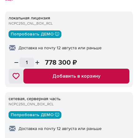
приобретение лицензии Платформа nanoCAD любой
конфигурации актуальной версии или nanoCAD Корпоративная
локальная лицензия
лицензия актуальной версии обязательно. Приобретение
NCPC250_CNL_BOX_RCL
подписки на обновление обязательно.
Попробовать ДЕМО ⓘ
Доставка на почту 12 августа или раньше
778 300
₽
Добавить в корзину
сетевая, серверная часть
NCPC250_CNN_BOX_RCL
Попробовать ДЕМО ⓘ
Доставка на почту 12 августа или раньше