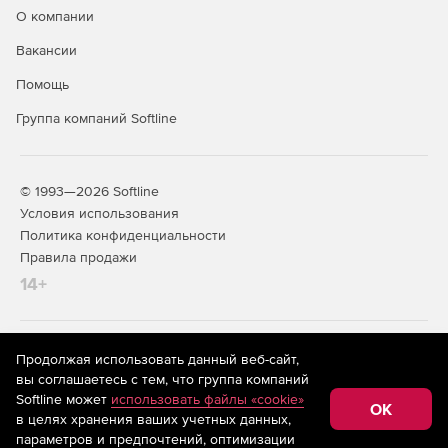
О компании
Вакансии
Помощь
Группа компаний Softline
© 1993—2026 Softline
Условия использования
Политика конфиденциальности
Правила продажи
14+
На информационном ресурсе store.softline.ru применяются
Продолжая использовать данный веб-сайт,
рекомендательные технологии
(информационные технологии
вы соглашаетесь с тем, что группа компаний
предоставления информации на основе сбора,
Softline может
использовать файлы «cookie»
систематизации и анализа сведений, относящихся к
OK
в целях хранения ваших учетных данных,
предпочтениям пользователей сети «Интернет»,
находящихся на территории Российской Федерации)
параметров и предпочтений, оптимизации