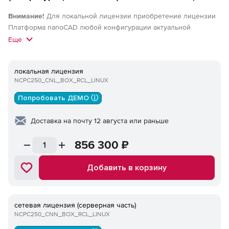
Внимание!
Для локальной лицензии приобретение лицензии
Платформа nanoCAD любой конфигурации актуальной
(локальной) версии обязательно. Для сетевых лицензий
Еще
приобретение лицензии Платформа nanoCAD любой
конфигурации актуальной версии или nanoCAD Корпоративная
локальная лицензия
лицензия актуальной версии обязательно. Приобретение
NCPC250_CNL_BOX_RCL_LINUX
подписки на обновление обязательно.
Попробовать ДЕМО ⓘ
Доставка на почту 12 августа или раньше
856 300
₽
Добавить в корзину
сетевая лицензия (серверная часть)
NCPC250_CNN_BOX_RCL_LINUX