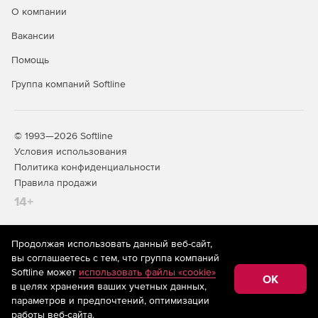
О компании
Вакансии
Помощь
Группа компаний Softline
© 1993—2026 Softline
Условия использования
Политика конфиденциальности
Правила продажи
14+
Продолжая использовать данный веб-сайт,
На информационном ресурсе store.softline.ru применяются
вы соглашаетесь с тем, что группа компаний
рекомендательные технологии
(информационные технологии
Softline может
использовать файлы «cookie»
предоставления информации на основе сбора,
OK
в целях хранения ваших учетных данных,
систематизации и анализа сведений, относящихся к
предпочтениям пользователей сети «Интернет»,
параметров и предпочтений, оптимизации
находящихся на территории Российской Федерации)
работы веб-сайта.