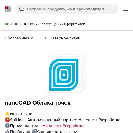
Softline
Поиск
Ме
8 (800) 200-08-60
Запрос цены
Инферит
Блог
Программы САПР и ГИС
Лазерное сканирование
nanoCAD Облака точек
Нет отзывов
Softline - Авторизованный партнер Нанософт Разработка
Производитель:
Нанософт Разработка
Прайс-лист
Скопировать ссылку