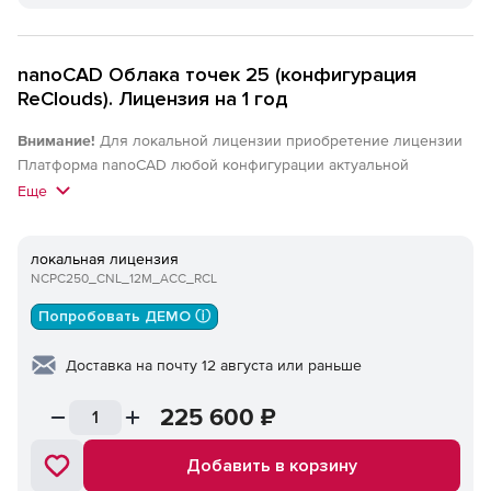
nanoCAD Облака точек 25 (конфигурация
ReClouds). Лицензия на 1 год
Внимание!
Для локальной лицензии приобретение лицензии
Платформа nanoCAD любой конфигурации актуальной
(локальной) версии обязательно. Для сетевых лицензий
Еще
приобретение лицензии Платформа nanoCAD любой
конфигурации актуальной версии или nanoCAD Корпоративная
локальная лицензия
лицензия актуальной версии обязательно.
NCPC250_CNL_12M_ACC_RCL
Попробовать ДЕМО ⓘ
Доставка на почту 12 августа или раньше
225 600
₽
Добавить в корзину