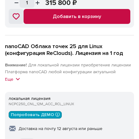
315 800
₽
Добавить в корзину
nanoCAD Облака точек 25 для Linux
(конфигурация ReClouds). Лицензия на 1 год
Внимание!
Для локальной лицензии приобретение лицензии
Платформа nanoCAD любой конфигурации актуальной
(локальной) версии обязательно. Для сетевых лицензий
Еще
приобретение лицензии Платформа nanoCAD любой
конфигурации актуальной версии или nanoCAD Корпоративная
локальная лицензия
лицензия актуальной версии обязательно.
NCPC250_CNL_12M_ACC_RCL_LINUX
Попробовать ДЕМО ⓘ
Доставка на почту 12 августа или раньше