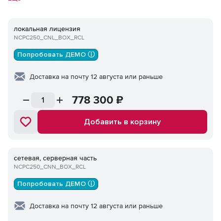
приобретение лицензии Платформа nanoCAD любой
конфигурации актуальной версии или nanoCAD Корпоративная
локальная лицензия
лицензия актуальной версии обязательно. Приобретение
NCPC250_CNL_BOX_RCL
подписки на обновление обязательно.
Попробовать ДЕМО ⓘ
Доставка на почту 12 августа или раньше
778 300
₽
Добавить в корзину
сетевая, серверная часть
NCPC250_CNN_BOX_RCL
Попробовать ДЕМО ⓘ
Доставка на почту 12 августа или раньше