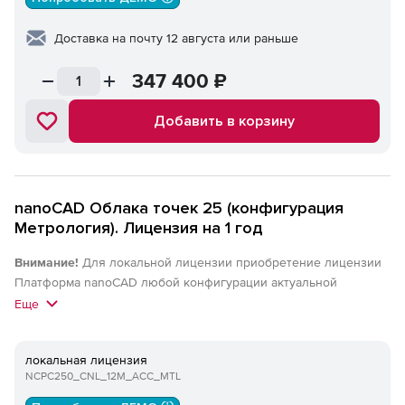
Доставка на почту 12 августа или раньше
347 400
₽
Добавить в корзину
nanoCAD Облака точек 25 (конфигурация
Метрология). Лицензия на 1 год
Внимание!
Для локальной лицензии приобретение лицензии
Платформа nanoCAD любой конфигурации актуальной
(локальной) версии обязательно. Для сетевых лицензий
Еще
приобретение лицензии Платформа nanoCAD любой
конфигурации актуальной версии или nanoCAD Корпоративная
локальная лицензия
лицензия актуальной версии обязательно.
NCPC250_CNL_12M_ACC_MTL