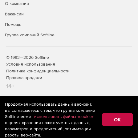
О компании
Основные преимущества программы
Вакансии
Уникальное мощное программное ядро.
Помощь
Эффективная обработка облаков, объединяющих до
Группа компаний Softline
2,5 млрд точек.
Специальные методы навигации по облакам точек.
© 1993—2026 Softline
Профессиональные инструменты работы с исходными
Условия использования
данными.
Политика конфиденциальности
Правила продажи
Полная интеграция со средой nanoCAD и
14+
возможность интеграции со сторонними
вертикальными приложениями.
Продолжая использовать данный веб-сайт,
Источники данных
На информационном ресурсе store.softline.ru применяются
вы соглашаетесь с тем, что группа компаний
рекомендательные технологии
(информационные технологии
Softline может
использовать файлы «cookie»
предоставления информации на основе сбора,
Источниками исходных данных для программы nanoCAD
OK
в целях хранения ваших учетных данных,
систематизации и анализа сведений, относящихся к
Облака точек являются:
предпочтениям пользователей сети «Интернет»,
параметров и предпочтений, оптимизации
находящихся на территории Российской Федерации)
работы веб-сайта.
данные трехмерного лазерного сканирования (LIDAR);