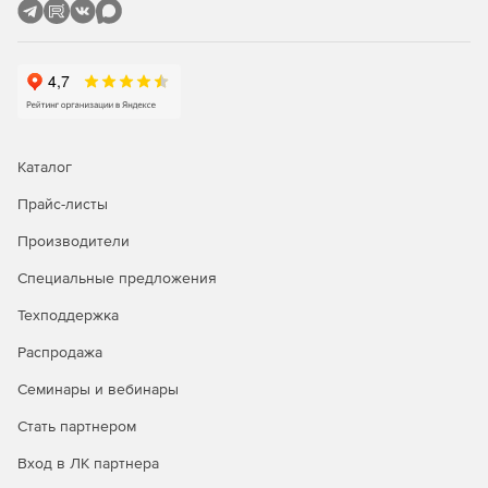
построение сечений, назначение областей просмотра,
поддержка динамических сечений;
интеграция облаков точек в рабочую среду nanoCAD;
полуавтоматическая и ручная фильтрация данных;
Каталог
классификация с использованием ручных и
полуавтоматических инструментов;
Прайс-листы
Производители
автоматическая идентификация земли;
Специальные предложения
создание триангуляционных моделей, включая
цифровую модель рельефа (DEM);
Техподдержка
полуавтоматическая и ручная векторизация;
Распродажа
Семинары и вебинары
измерения длин и площадей;
Стать партнером
вычисление прямых объемов по данным облаков
точек и проектных поверхностей.
Вход в ЛК партнера