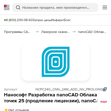
Softline
Поиск
Ме
8 (800) 200-08-60
Запрос цены
Инферит
Блог
Программы САПР и ГИС
Лазерное сканирование
nanoCAD Облака точек
Артикул:
NCPC240_CNN_24M_ADD_NV_PROLONG
Нанософт Разработка nanoCAD Облака
точек 25 (продление лицензии), nanoCAD
еще
Облака точек 25 (конфигурация ReClouds),
Нет отзывов