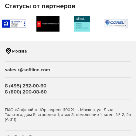
импорт точек из популярных форматов обмена (LAS,
Статусы от партнеров
BIN, PTS, PTX, PCD, XYZ);
предварительная обработка: фильтрация по
различным критериям;
импорт марок из внешних источников;
Москва
регистрация по маркам и ручной привязке;
контроль качества регистрации облаков;
sales.r@softline.com
оптимизированное хранение данных с
метаинформацией (классификация точек, параметры
8 (495) 232-00-60
измерений, отсканированный цвет), реализованное с
8 (800) 200-08-60
использованием технологии стохастических
пространственных деревьев;
ПАО «Софтлайн». Юр. адрес: 119021, г. Москва, ул. Льва
визуализация с использованием широкого спектра
Толстого, дом 5, строение 1, этаж 3, помещение 1, комн. № 2, 2а
методов, фотореалистическое отображение,
(А-311)
отображение с поддержкой нескольких видовых
экранов;