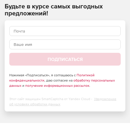
эффективно выполняемых средствами этого
Будьте в курсе самых выгодных
программного решения:
предложений!
визуализация данных;
регистрация (сшивка);
фильтрация;
сегментация;
ПОДПИСАТЬСЯ
классификация;
Нажимая «Подписаться», я соглашаюсь с
Политикой
векторизация;
конфиденциальности
, даю согласие на
обработку персональных
данных
и
получение информационных рассылок
.
расчеты с использованием необработанных данных.
Этот сайт защищен SmartCaptcha от Yandex Cloud -
Уведомление
Возможности программы nanoCAD Облака точек
об условиях обработки данных
nanoCAD Облака точек располагает инструментами для
выполнения следующих задач: