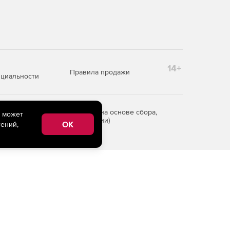
14+
Правила продажи
циальности
редоставления информации на основе сбора,
e может
рритории Российской Федерации)
OK
ений,