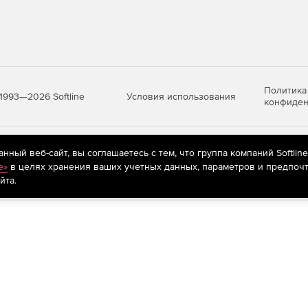
ических программно-аппаратных систем,
 данных;
нные или контактные методы, результатом
ние трехмерных облаков точек.
Политика
Условия использования
1993—2026 Softline
т-магазине по доступной цене.
конфиден
яются
рекомендательные технологии
(информационные технологии п
ный веб-сайт, вы соглашаетесь с тем, что группа компаний Softlin
предпочтениям пользователей сети «Интернет», находящихся на те
e»
в целях хранения ваших учетных данных, параметров и предпочт
йта.