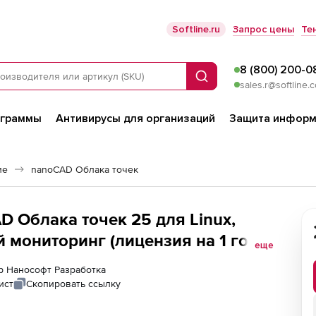
Softline.ru
Запрос цены
Те
8 (800) 200-0
Поиск
sales.r@softline.
ограммы
Антивирусы для организаций
Защита информ
ие
nanoCAD Облака точек
 Облака точек 25 для Linux,
 мониторинг (лицензия на 1 год),
еще
ер Нанософт Разработка
ист
Скопировать ссылку