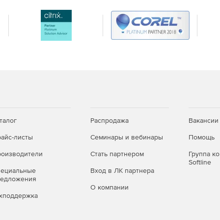
их до 2,5 млрд точек.
очек.
сходными данными.
талог
Распродажа
Вакансии
зможность интеграции со сторонними вертикальными
айс-листы
Семинары и вебинары
Помощь
оизводители
Стать партнером
Группа к
Softline
пециальные
Вход в ЛК партнера
редложения
anoCAD Облака точек являются:
О компании
хподдержка
(LIDAR);