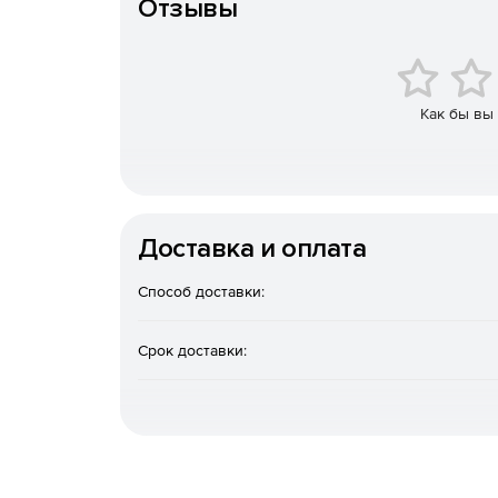
Отзывы
расчеты с использованием необработанных 
Возможности nanoCAD Облака точек
Как бы вы
Программа располагает инструментами для вып
импорт точек из популярных форматов обмена 
предварительная обработка: фильтрация по 
Доставка и оплата
импорт марок из внешних источников;
Способ доставки:
регистрация по маркам и ручной привязке;
Срок доставки:
контроль качества регистрации облаков;
оптимизированное хранение данных с метаи
измерений, отсканированный цвет), реализо
пространственных деревьев;