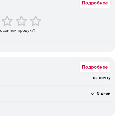
Подробнее
данных.
 оценили продукт?
олнения следующих задач:
(LAS, BIN, PTS, PTX, PCD, XYZ);
различным критериям;
Подробнее
на почту
от 5 дней
нформацией (классификация точек, параметры
ванное с использованием технологии стохастических