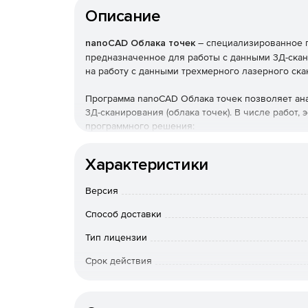
Описание
nanoCAD Облака точек
– специализированное 
предназначенное для работы с данными 3Д-ска
на работу с данными трехмерного лазерного скан
Программа nanoCAD Облака точек позволяет ан
3Д-сканирования (облака точек). В числе работ
программного решения:
визуализация данных;
Характеристики
регистрация (сшивка);
Версия
Способ доставки
фильтрация;
Тип лицензии
сегментация;
Срок действия
классификация;
Тип организации
векторизация;