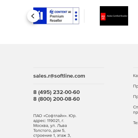
Основные преимущества
Назад
Уникальное мощное программное ядро.
Эффективная обработка облаков, объединяющ
Специальные методы навигации по облакам т
Профессиональные инструменты работы с и
sales.r@softline.com
Ка
Полная интеграция со средой nanoCAD и во
Пр
приложениями.
8 (495) 232-00-60
Пр
8 (800) 200-08-60
Источники данных
С
п
Источниками исходных данных для программы n
ПАО «Софтлайн». Юр.
адрес: 119021, г.
Те
Москва, ул. Льва
данные трехмерного лазерного сканирования 
Толстого, дом 5,
строение 1, этаж 3,