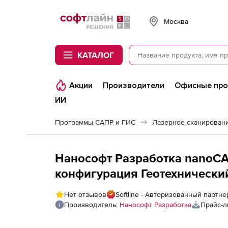
Softline
Москва
КАТАЛОГ
Акции
Производители
Офисные пр
ИИ
Программы САПР и ГИС
Лазерное сканирован
Нанософт Разработка nanoCAD
конфигурация Геотехнический
локальная лицензия
Нет отзывов
Softline - Авторизованный партн
Производитель:
Нанософт Разработка
Прайс-л