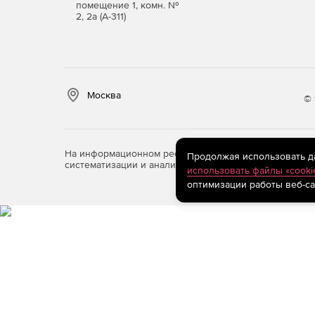
помещение 1, комн. №
результаты работы различных фотограмметр
2, 2а (А-311)
предназначенных для получения трехмерных
батиметрическая съемка и другие дистанцио
использования которых является формирова
Москва
© 
Купите nanoCAD Облака точек в нашем интерне
На информационном ресурсе store.softline.ru примен
Продолжая использовать дан
систематизации и анализа сведений, относящихся к 
использовать файлы «cooki
оптимизации работы веб-са