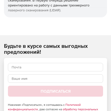
сканирования. В первую очередь решение
ориентировано на работу с данными трехмерного
лазерного сканирования (LIDAR).
Программа nanoCAD Облака точек позволяет
анализировать и обрабатывать большие объемы данных
3Д-сканирования (облака точек). В числе работ,
эффективно выполняемых средствами этого
программного решения:
Будьте в курсе самых выгодных
визуализация данных;
предложений!
регистрация (сшивка);
фильтрация;
сегментация;
классификация;
ПОДПИСАТЬСЯ
векторизация;
Нажимая «Подписаться», я соглашаюсь с
Политикой
расчеты с использованием необработанных данных.
конфиденциальности
, даю согласие на
обработку персональных