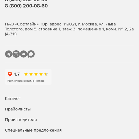
пространственных деревьев;
8 (800) 200-08-60
визуализация с использованием широкого спектра
методов, фотореалистическое отображение,
ПАО «Софтлайн». Юр. адрес: 119021, г. Москва, ул. Льва
отображение с поддержкой нескольких видовых
Толстого, дом 5, строение 1, этаж 3, помещение 1, комн. № 2, 2а
(А-311)
экранов;
построение сечений, назначение областей просмотра,
поддержка динамических сечений;
интеграция облаков точек в рабочую среду nanoCAD;
полуавтоматическая и ручная фильтрация данных;
классификация с использованием ручных и
полуавтоматических инструментов;
Каталог
автоматическая идентификация земли;
Прайс-листы
Производители
создание триангуляционных моделей, включая
цифровую модель рельефа (DEM);
Специальные предложения