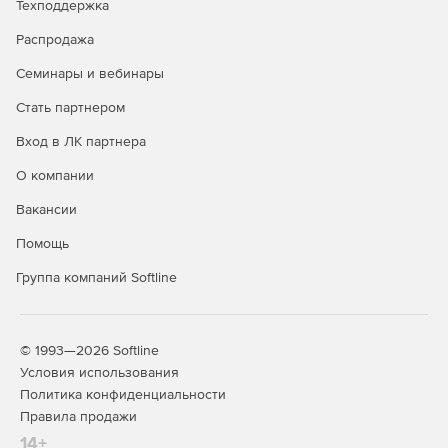
полуавтоматическая и ручная векторизация;
Техподдержка
Распродажа
измерения длин и площадей;
Семинары и вебинары
вычисление прямых объемов по данным облаков
точек и проектных поверхностей.
Стать партнером
Вход в ЛК партнера
Основные преимущества
О компании
Уникальное мощное программное ядро.
Вакансии
Эффективная обработка облаков, объединяющих до
Помощь
2,5 млрд точек.
Группа компаний Softline
Специальные методы навигации по облакам точек.
Профессиональные инструменты работы с исходными
данными.
© 1993—2026 Softline
Условия использования
Полная интеграция со средой nanoCAD и
Политика конфиденциальности
возможность интеграции со сторонними
Правила продажи
вертикальными приложениями.
14+