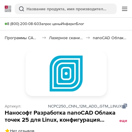
Softline
Поиск
Ме
8 (800) 200-08-60
Запрос цены
Инферит
Блог
Программы САПР и ГИС
Лазерное сканирование
nanoCAD Облака точек
Артикул:
NCPC250_CNN_12M_ADD_GTM_LINUX
Нанософт Разработка nanoCAD Облака
точек 25 для Linux, конфигурация
еще
Геотехнический мониторинг (лицензия на 1
Нет отзывов