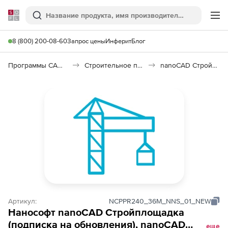
Softline
Поиск
Ме
8 (800) 200-08-60
Запрос цены
Инферит
Блог
Программы САПР и ГИС
Строительное программное обеспечение
nanoCAD Стройплощадка 26
Артикул:
NCPPR240_36M_NNS_01_NEW
Нанософт nanoCAD Стройплощадка
(подписка на обновления), nanoCAD
еще