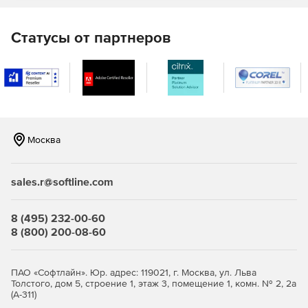
объекты для систем видеонаблюдения. Исключено
ручное создание элементов, так как все необходимое
Статусы от партнеров
для охранных и контрольных систем доступно в
одном разделе.
Купите nanoCAD Стройплощадка 26 в нашем
иентернет-магазине по доступной цене.
Москва
sales.r@softline.com
8 (495) 232-00-60
8 (800) 200-08-60
ПАО «Софтлайн». Юр. адрес: 119021, г. Москва, ул. Льва
Толстого, дом 5, строение 1, этаж 3, помещение 1, комн. № 2, 2а
(А-311)