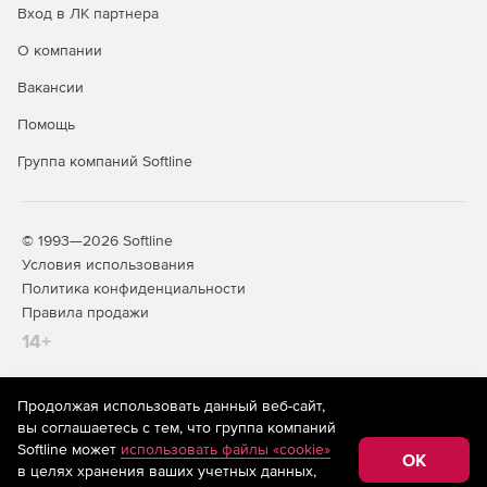
Вход в ЛК партнера
О компании
Вакансии
Помощь
Группа компаний Softline
© 1993—2026 Softline
Условия использования
Политика конфиденциальности
Правила продажи
14+
Продолжая использовать данный веб-сайт,
На информационном ресурсе store.softline.ru применяются
вы соглашаетесь с тем, что группа компаний
рекомендательные технологии
(информационные технологии
Softline может
использовать файлы «cookie»
предоставления информации на основе сбора,
OK
в целях хранения ваших учетных данных,
систематизации и анализа сведений, относящихся к