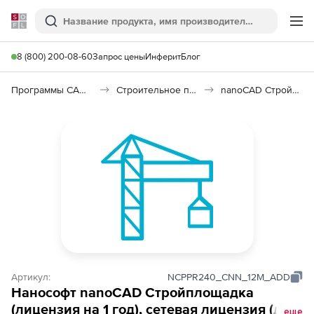
Softline
Поиск
Ме
8 (800) 200-08-60
Запрос цены
Инферит
Блог
Программы САПР и ГИС
Строительное программное обеспечение
nanoCAD Стройплощадка 26
Артикул:
NCPPR240_CNN_12M_ADD
Нанософт nanoCAD Стройплощадка
(лицензия на 1 год), сетевая лицензия (доп.
еще