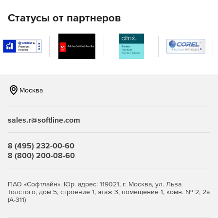
Купите nanoCAD Стройплощадка 25 для операционной
Статусы от партнеров
среды с открытым исходным кодом (Linux) в нашем
интернет-магазине по доступной цене.
Москва
sales.r@softline.com
8 (495) 232-00-60
8 (800) 200-08-60
ПАО «Софтлайн». Юр. адрес: 119021, г. Москва, ул. Льва
Толстого, дом 5, строение 1, этаж 3, помещение 1, комн. № 2, 2а
(А-311)