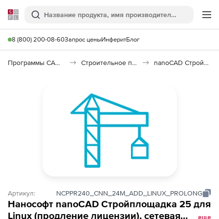
Softline
Поиск
Ме
8 (800) 200-08-60
Запрос цены
Инферит
Блог
Программы САПР и ГИС
Строительное программное обеспечение
nanoCAD Стройплощадка 25 для Linux
Артикул:
NCPPR240_CNN_24M_ADD_LINUX_PROLONG
Нанософт nanoCAD Стройплощадка 25 для
Linux (продление лицензии), сетевая
еще