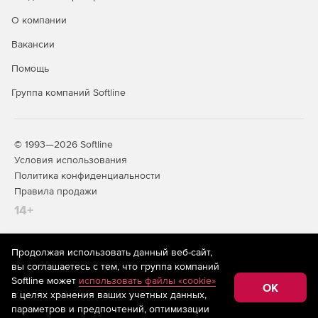
О компании
Вакансии
Помощь
Группа компаний Softline
© 1993—2026 Softline
Условия использования
Политика конфиденциальности
Правила продажи
14+
Продолжая использовать данный веб-сайт,
На информационном ресурсе store.softline.ru применяются
вы соглашаетесь с тем, что группа компаний
рекомендательные технологии
(информационные технологии
Softline может
использовать файлы «cookie»
предоставления информации на основе сбора,
OK
в целях хранения ваших учетных данных,
систематизации и анализа сведений, относящихся к
предпочтениям пользователей сети «Интернет»,
параметров и предпочтений, оптимизации
находящихся на территории Российской Федерации)