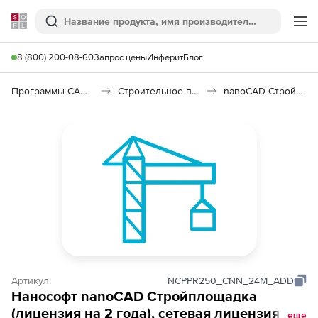
Softline
Поиск
Ме
8 (800) 200-08-60
Запрос цены
Инферит
Блог
Программы САПР и ГИС
Строительное программное обеспечение
nanoCAD Стройплощадка 26
Артикул:
NCPPR250_CNN_24M_ADD
Нанософт nanoCAD Стройплощадка
(лицензия на 2 года), сетевая лицензия
еще