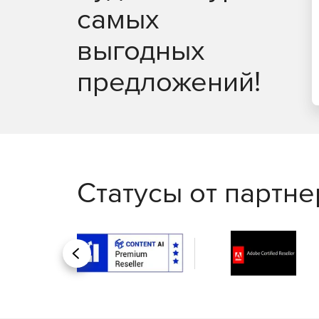
самых
любой ТИМ-платформе (BIM-платформе), будь т
(Archicad, Revit, Allpla) или любые другие анало
выгодных
Базы данных производителей оборудования
предложений!
К программе nanoCAD BIM СКС прилагаются баз
кабельных систем, шкафов и кабеленесущих сист
Кроме того, для группы пользователей можно о
данных оборудования. При запуске программы л
позволяет работать даже без сетевого подключ
Купите nanoCAD BIM СКС 25 в нашем интернет-
Статусы от партн
Назад