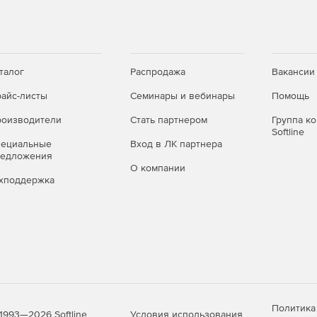
талог
Распродажа
Вакансии
айс-листы
Семинары и вебинары
Помощь
оизводители
Стать партнером
Группа к
Softline
пециальные
Вход в ЛК партнера
редложения
О компании
хподдержка
Политика
Условия использования
1993—2026 Softline