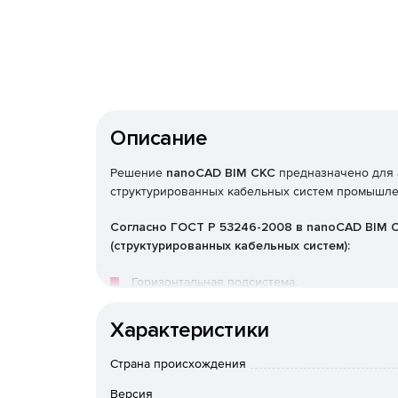
Описание
Решение
nanoCAD BIM СКС
предназначено для 
структурированных кабельных систем промышле
Согласно ГОСТ Р 53246-2008 в nanoCAD BIM 
(структурированных кабельных систем):
Горизонтальная подсистема.
Магистральная подсистема.
Характеристики
Рабочее место.
Страна происхождения
Версия