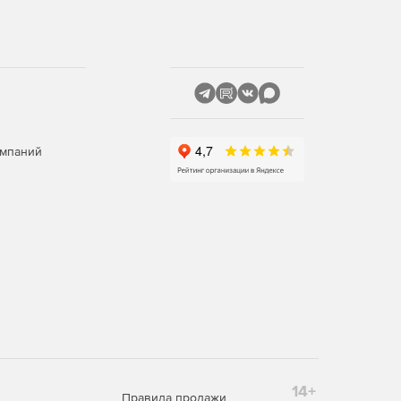
омпаний
14+
Правила продажи