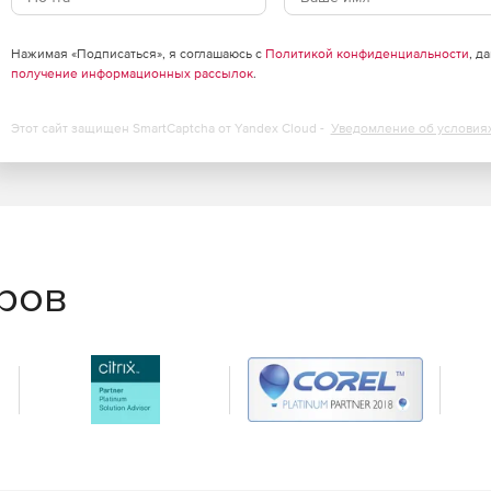
о зарубежные системы информационного моделирования
гичные программы.
Нажимая «Подписаться», я соглашаюсь с
Политикой конфиденциальности
, д
получение информационных рассылок
.
ы данных производителей структурированных
Этот сайт защищен SmartCaptcha от Yandex Cloud -
Уведомление об условия
ем. Все базы легко редактируются и пополняются.
рганизовать на сервере общую сетевую библиотеку баз
окальные базы синхронизируются с сетевой, что
ения.
магазине по доступной цене.
еров