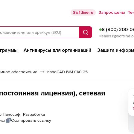
Softline.ru
Запрос цены
Те
8 (800) 200-0
Поиск
sales.r@softline.
ограммы
Антивирусы для организаций
Защита информ
ммное обеспечение
nanoCAD BIM СКС 25
остоянная лицензия), сетевая
ер Нанософт Разработка
ист
Скопировать ссылку