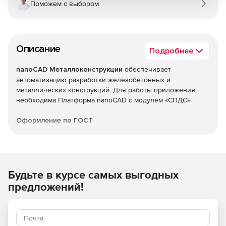
Поможем с выбором
Описание
Подробнее
nanoCAD Металлоконструкции
обеспечивает
автоматизацию разработки железобетонных и
металлических конструкций. Для работы приложения
необходима Платформа nanoCAD с модулем «СПДС».
Оформление по ГОСТ
Для оформления используется функционал модуля
«СПДС», который в отличие от базовых САПР содержит
расширенные инструменты оформления документации с
учетом всех требований ГОСТ. Все обозначения позиций
Будьте в курсе самых выгодных
и марок на чертеже металлических или железобетонных
предложений!
конструкций проставляются автоматически.
Библиотека элементов КЖ и КМ