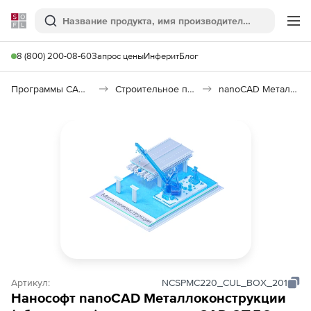
Softline
Поиск
Ме
8 (800) 200-08-60
Запрос цены
Инферит
Блог
Программы САПР и ГИС
Строительное программное обеспечение
nanoCAD Металлоконструкции 26
Артикул:
NCSPMC220_CUL_BOX_201
Нанософт nanoCAD Металлоконструкции