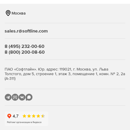
В программе настроены автоматические отчеты:
Москва
спецификация элементов, групповая спецификация,
ведомость деталей и ведомость расхода стали.
Реализован редактор спецификаций, который позволит
sales.r@softline.com
изменить и настроить вид выгружаемой спецификации.
8 (495) 232-00-60
8 (800) 200-08-60
ПАО «Софтлайн». Юр. адрес: 119021, г. Москва, ул. Льва
Толстого, дом 5, строение 1, этаж 3, помещение 1, комн. № 2, 2а
(А-311)